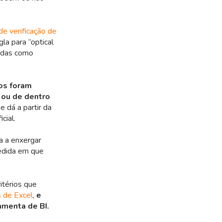
e verificação de
gla para “optical
tidas como
ios foram
 ou de dentro
e dá a partir da
cial.
a a enxergar
edida em que
itérios que
s de Excel
,
e
amenta de BI.