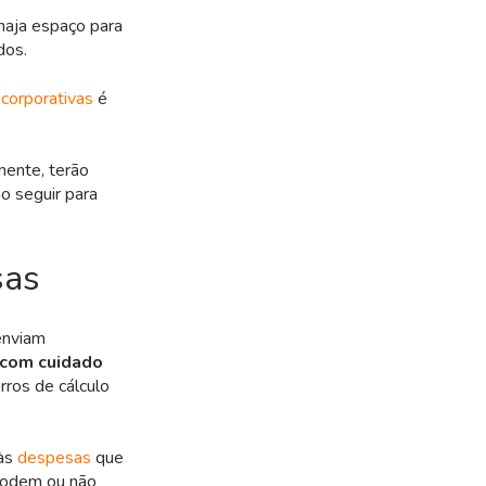
 haja espaço para
dos.
corporativas
é
mente, terão
 seguir para
sas
enviam
 com cuidado
rros de cálculo
 às
despesas
que
podem ou não