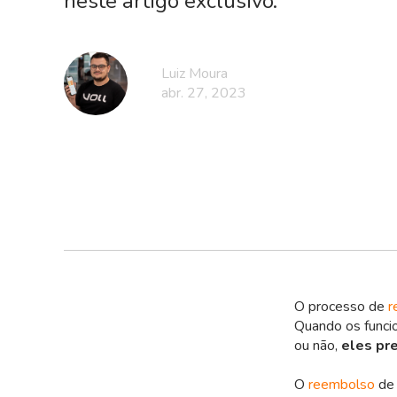
neste artigo exclusivo.
Luiz Moura
abr. 27, 2023
O processo de
r
Quando os funci
ou não,
eles pr
O
reembolso
de 