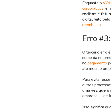
Enquanto o
VOL
corporativos
, em
recibos e fatur
digital feito pel
reembolso
.
Erro #3
O terceiro erro 
nome da empres
no
pagamento
po
até mesmo probl
Para evitar ess
outros processo
uma vez que o 
empresa — de fo
Isso significa qu