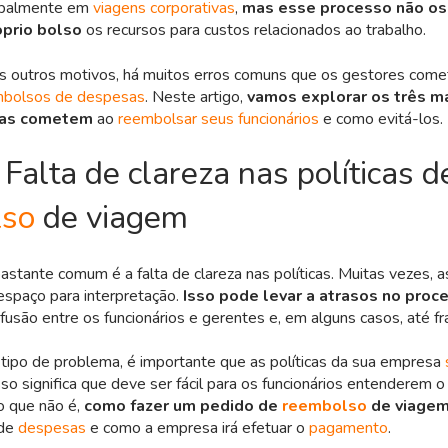
cipalmente em
viagens corporativas
,
mas esse processo não os
róprio bolso
os recursos para custos relacionados ao trabalho.
ns outros motivos, há muitos erros comuns que os gestores com
mbolsos de despesas
. Neste artigo,
vamos explorar os três m
sas cometem
ao
reembolsar seus funcionários
e como evitá-los.
 Falta de clareza nas políticas d
lso
de viagem
astante comum é a falta de clareza nas políticas. Muitas vezes, a
spaço para interpretação.
Isso pode levar a atrasos no proc
nfusão entre os funcionários e gerentes e, em alguns casos, até fr
 tipo de problema, é importante que as políticas da sua empresa
Isso significa que deve ser fácil para os funcionários entenderem o
o que não é,
como fazer um pedido de
reembolso
de viage
 de
despesas
e como a empresa irá efetuar o
pagamento
.