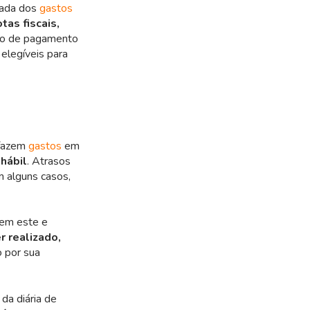
rada dos
gastos
tas fiscais,
sso de pagamento
elegíveis para
 fazem
gastos
em
hábil
. Atrasos
m alguns casos,
nem este e
r realizado,
o por sua
 da diária de