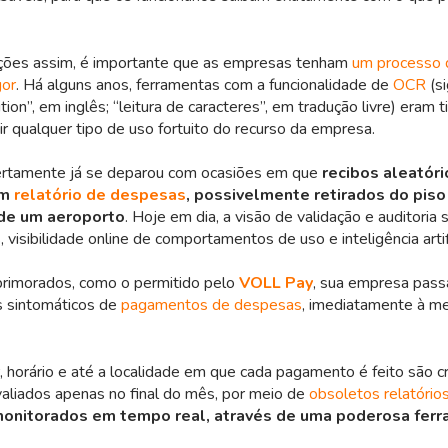
uações assim, é importante que as empresas tenham
um processo d
gor
. Há alguns anos, ferramentas com a funcionalidade de
OCR
(si
tion”, em inglês; “leitura de caracteres”, em tradução livre) eram 
ir qualquer tipo de uso fortuito do recurso da empresa.
ertamente já se deparou com ocasiões em que
recibos aleatór
um
relatório de despesas
, possivelmente retirados do piso
 de um aeroporto
. Hoje em dia, a visão de validação e auditoria s
 visibilidade online de comportamentos de uso e inteligência artifi
imorados, como o permitido pelo
VOLL Pay
, sua empresa pass
 sintomáticos de
pagamentos de despesas
, imediatamente à m
r, horário e até a localidade em que cada pagamento é feito são cr
aliados apenas no final do mês, por meio de
obsoletos relatório
onitorados em tempo real, através de uma poderosa ferr