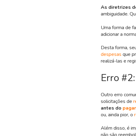
As diretrizes d
ambiguidade. Qua
Uma forma de fac
adicionar a norm
Desta forma, se
despesas
que pr
realizá-las e regi
Erro #2:
Outro erro comum
solicitações de
r
antes do
paga
ou, ainda pior, o
Além disso, é im
não são reembol