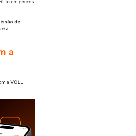
azê-lo em poucos
missão de
 e a
m a
com a
VOLL