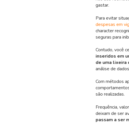
gastar.
Para evitar sit
despesas em vi
character recogni
seguras para inib
Contudo, você c
inseridos em 
de uma lixeira
análise de dados,
Com métodos apr
comportamentos
são realizadas.
Frequência, valo
deixam de ser av
passam a ser m