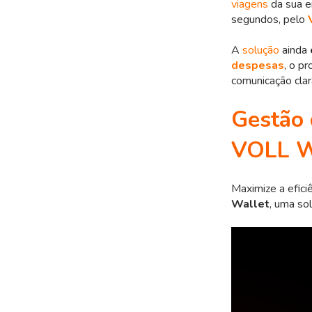
viagens
da sua e
segundos, pelo
A
solução
ainda
despesas
, o p
comunicação clar
Gestão 
VOLL W
Maximize a efici
Wallet
, uma so