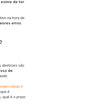
 exime de ter
etem na hora de
aiores erros
e
s diretrizes são
esso de
aude.
sejam claras e
 que é
m,
qual é o prazo