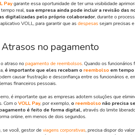
L Pay
garante essa oportunidade de ter uma visibilidade aprimo
 tempo real,
sua empresa ainda pode incluir a revisão das no
as digitalizadas pelo próprio colaborador
, durante o proce
o aplicativo VOLL, para garantir que as
despesas
sejam precisas e 
: Atrasos no pagamento
é o atraso no
pagamento de reembolsos
. Quando os funcionários
a,
é importante que eles recebam o
reembolso
em tempo 
dem causar frustração e desconfiança entre os funcionários e, e
emas financeiros pessoais.
e erro, é importante que as empresas adotem soluções que elimi
s. Com o
VOLL Pay
, por exemplo,
o
reembolso
não precisa se
pagamento é feito de forma digital,
através do limite liberad
rma online, em menos de dois segundos.
e, se você, gestor de
viagens corporativas
, precisa dispor do valor