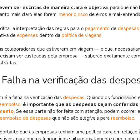
evem ser escritas de maneira clara e objetiva
, para que não
nto mais claro elas forem,
menor o risco
de erros e mal-entendi
ilitar a interpretação das regras para o
pagamento
de
despesas 
ativa de
expenses
dentro da
política de viagens
.
us colaboradores que estiverem em viagem — e que, necessaria
ecisam ser custeadas pela empresa — saberão exatamente como
strá-las.
 Falha na verificação das despe
 é a falha na verificação das
despesas
. Quando os funcionários 
eembolso
,
é importante que as despesas sejam conferidas
mento
. Se essa parte não for feita com atenção, podem ocorrer e
reembolso de despesas
que não são elegíveis para
reembolso
.
portante que as empresas tenham uma política clara em relação
sáveis, para que os funcionários saibam exatamente com o que 