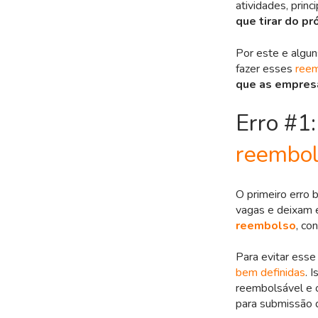
atividades, prin
que tirar do p
Por este e algu
fazer esses
ree
que as empre
Erro #1:
reembo
O primeiro erro b
vagas e deixam e
reembolso
, co
Para evitar esse
bem definidas
. 
reembolsável e 
para submissão