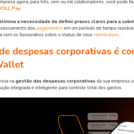
mpresa agora, para três, cem ou mil colaboradores, você pode f
VOLL Pay
.
elimina a necessidade de definir prazos claros para a sub
rocessamento dos
pagamentos
em um período de tempo razoável
a com os funcionários sobre o status de seus
reembolsos
.
de despesas corporativas é co
allet
ência na
gestão das despesas corporativas
da sua empresa 
lução integrada e inteligente para controle total dos gastos.