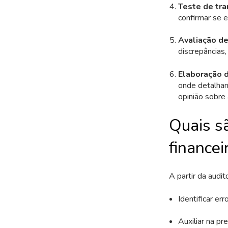
Teste de tr
confirmar se 
Avaliação de
discrepâncias,
Elaboração d
onde detalham
opinião sobre 
Quais s
financei
A partir da audito
Identificar er
Auxiliar na p