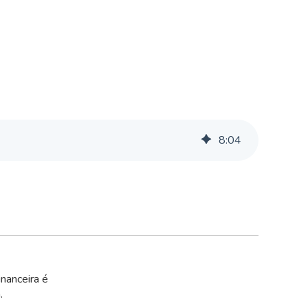
8
:
04
nanceira é
.