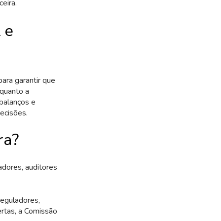
eira.
 e
para garantir que
nquanto a
 balanços e
ecisões.
ra?
adores, auditores
reguladores,
rtas, a Comissão