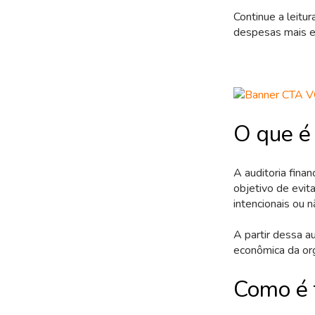
Continue a leitu
despesas mais efi
O que é 
A auditoria fina
objetivo de evit
intencionais ou n
A partir dessa au
econômica da orga
Como é f