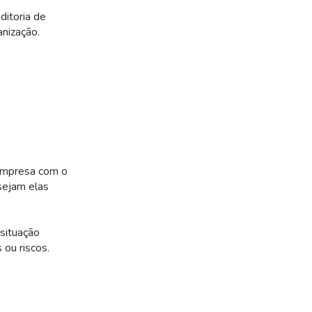
ditoria de
anização.
 empresa com o
 sejam elas
 situação
 ou riscos.