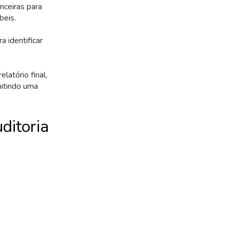
nceiras para
beis.
 identificar
atório final,
mitindo uma
ditoria