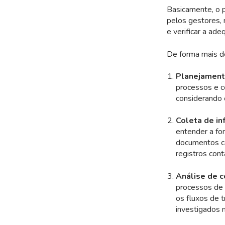
Basicamente, o p
pelos gestores, 
e verificar a ad
De forma mais de
Planejamen
processos e c
considerando 
Coleta de i
entender a fo
documentos co
registros cont
Análise de c
processos de 
os fluxos de t
investigados n