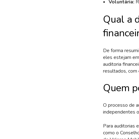
Voluntária:
Re
Qual a d
financei
De forma resumid
eles estejam em 
auditoria financ
resultados, com 
Quem po
O processo de au
independentes o
Para auditorias 
como o Conselho