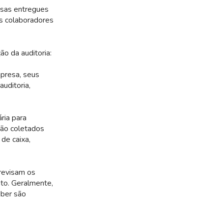
esas entregues
os colaboradores
o da auditoria:
mpresa, seus
uditoria,
ria para
São coletados
de caixa,
 revisam os
to. Geralmente,
eber são