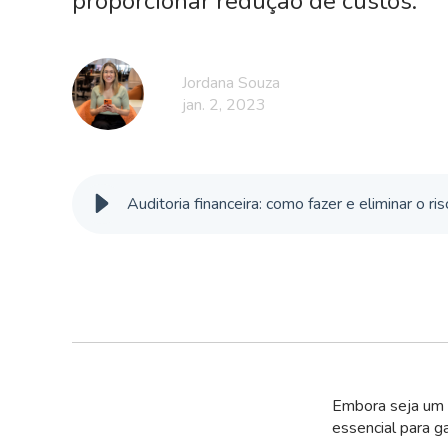
proporcionar redução de custos.
Jordana Souza
jan. 2, 2023
Auditoria financeira: como fazer e eliminar o ri
Embora seja um p
essencial para g