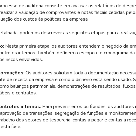
rocesso de auditoria consiste em analisar os relatórios de desp
realizar a validação de comprovantes e notas fiscais cedidas pel
equação dos custos às políticas da empresa.
talhada, podemos descrever as seguintes etapas para a realizaçã
to
: Nesta primeira etapa, os auditores entendem o negócio da e
ontroles internos. Também definem o escopo e o cronograma da a
os riscos envolvidos.
nformações
: Os auditores solicitam toda a documentação necessá
nte de receita da empresa e como o dinheiro está sendo usado. 
mo balanços patrimoniais, demonstrações de resultados, fluxos 
ábeis e contratos.
ontroles internos
: Para prevenir erros ou fraudes, os auditores
aprovação de transações, segregação de funções e monitoramen
rabalho dos setores de tesouraria, contas a pagar e contas a rec
esta fase.