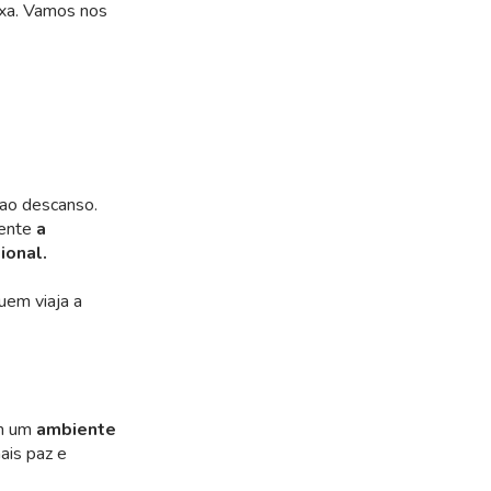
axa. Vamos nos
 ao descanso.
mente
a
ional.
uem viaja a
am um
ambiente
ais paz e