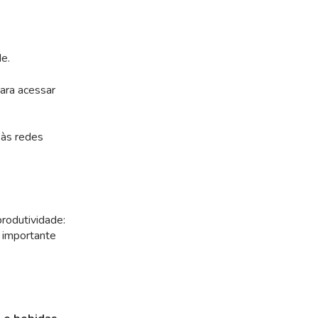
de.
para acessar
.
 às redes
produtividade:
o importante