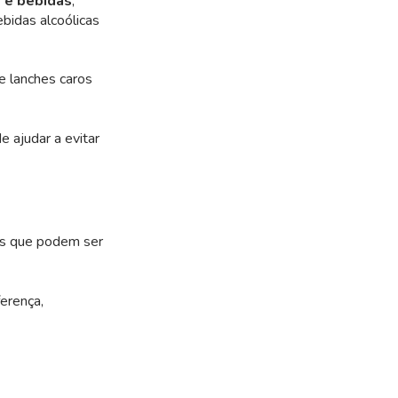
 e bebidas
,
ebidas alcoólicas
e lanches caros
 ajudar a evitar
es que podem ser
erença,