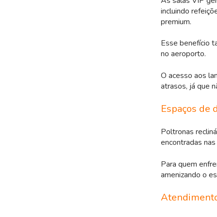
As salas VIP g
incluindo refeiçõ
premium.
Esse benefício 
no aeroporto.
O acesso aos la
atrasos, já que n
Espaços de 
Poltronas recli
encontradas nas
Para quem enfren
amenizando o es
Atendimento