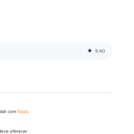
9
:
40
lidar com
fusos
deve oferecer