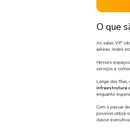
O que s
As salas VIP sã
aéreas, redes in
Nesses espaços, 
serviços e comod
Longe das filas,
infraestrutura 
enquanto espera
Com o passar do
possível utilizá
classe executiva