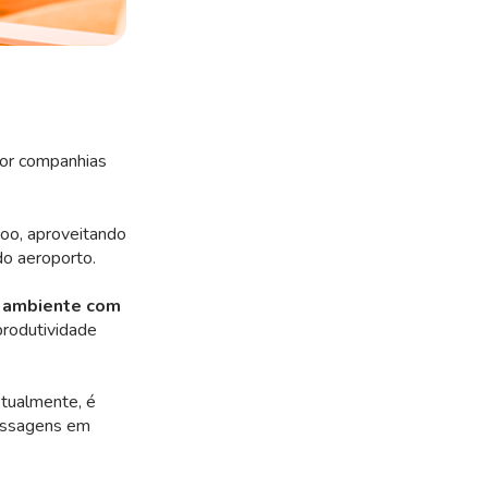
por companhias
voo, aproveitando
do aeroporto.
m
ambiente com
produtividade
Atualmente, é
passagens em