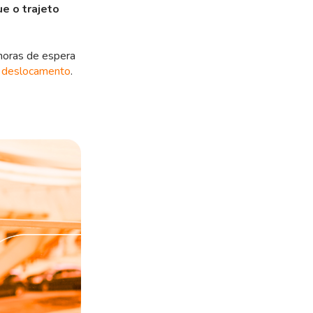
ue o trajeto
horas de espera
m deslocamento
.