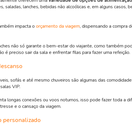
eralmente oferecem uma
variedade de opções de alimentação
es, saladas, lanches, bebidas não alcoólicas e, em alguns casos, b
também impacta o
orçamento da viagem
, dispensando a compra d
nches não só garante o bem-estar do viajante, como também pode
ão é preciso sair da sala e enfrentar filas para fazer uma refeição.
descanso
náveis, sofás e até mesmo chuveiros são algumas das comodidad
 salas VIP.
ta longas conexões ou voos noturnos, isso pode fazer toda a dif
tresse e o cansaço da viagem.
 personalizado