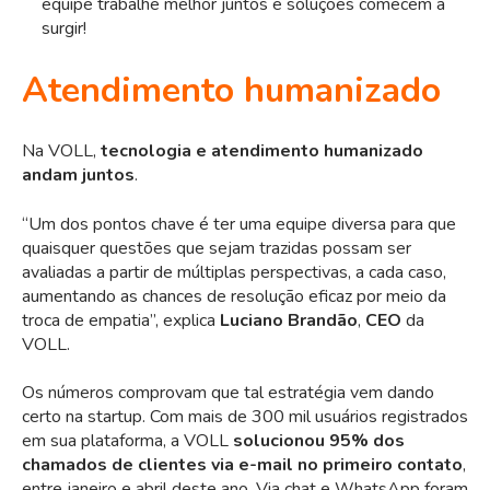
equipe trabalhe melhor juntos e soluções comecem a
surgir!
Atendimento humanizado
Na VOLL,
tecnologia e atendimento humanizado
andam juntos
.
“Um dos pontos chave é ter uma equipe diversa para que
quaisquer questões que sejam trazidas possam ser
avaliadas a partir de múltiplas perspectivas, a cada caso,
aumentando as chances de resolução eficaz por meio da
troca de empatia”, explica
Luciano Brandão
,
CEO
da
VOLL.
Os números comprovam que tal estratégia vem dando
certo na startup. Com mais de 300 mil usuários registrados
em sua plataforma, a VOLL
solucionou 95% dos
chamados de clientes via e-mail no primeiro contato
,
entre janeiro e abril deste ano. Via chat e WhatsApp foram