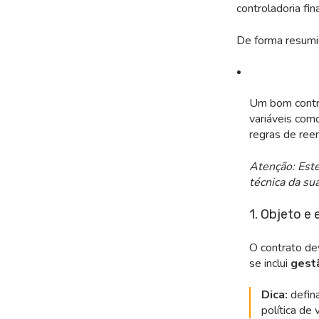
controladoria fin
De forma resumi
Um bom contra
variáveis como
regras de ree
Atenção: Este
técnica da su
1. Objeto e
O contrato de
se inclui
gest
Dica:
d
efin
política de 