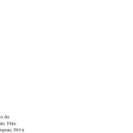
go do
as. Mas,
ompras, RH e