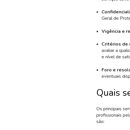
Confidencial
Geral de Prot
Vigência e r
Critérios de
avaliar a qua
e nível de sat
Foro e resol
eventuais disp
Quais se
Os principais se
profissionais pe
são: