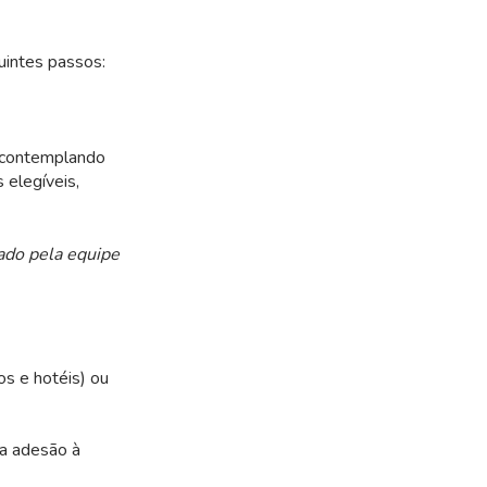
uintes passos:
, contemplando
 elegíveis,
ado pela equipe
os e hotéis) ou
 a adesão à