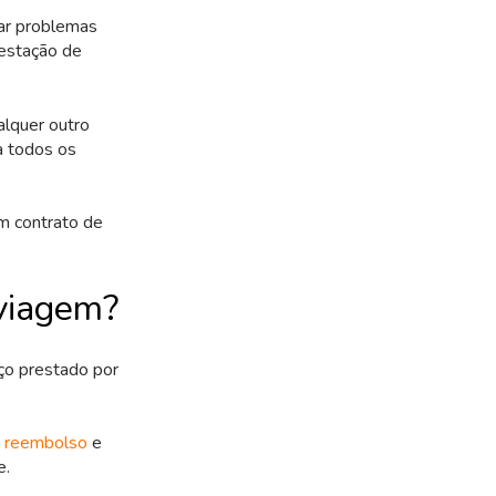
sar problemas
restação de
alquer outro
a todos os
um contrato de
 viagem?
ço prestado por
de reembolso
e
e.