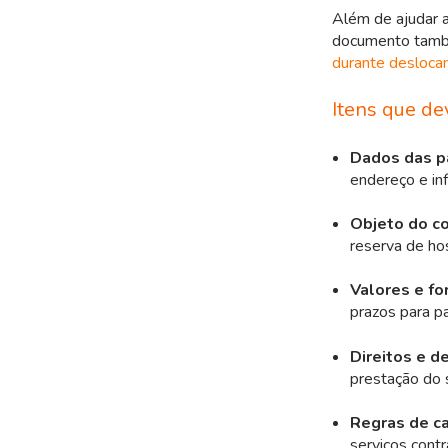
Além de ajudar a
documento també
durante desloca
Itens que d
Dados das pa
endereço e in
Objeto do co
reserva de h
Valores e f
prazos para p
Direitos e d
prestação do s
Regras de c
serviços contr