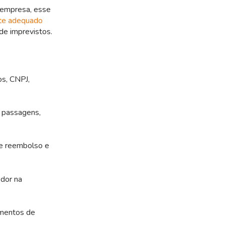
a empresa, esse
rte adequado
de imprevistos.
s, CNPJ,
 passagens,
de reembolso e
dor na
amentos de