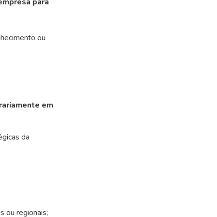
 empresa para
onhecimento ou
orariamente em
égicas da
 ou regionais;