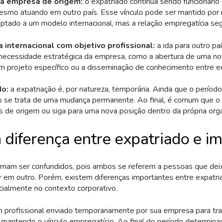
 a empresa de origem:
o expatriado continua sendo funcionári
esmo atuando em outro país. Esse vínculo pode ser mantido por 
aptado a um modelo internacional, mas a relação empregatícia seg
a internacional com objetivo profissional:
a ida para outro pa
 necessidade estratégica da empresa, como a abertura de uma no
um projeto específico ou a disseminação de conhecimento entre e
do:
a expatriação é, por natureza, temporária. Ainda que o períod
o se trata de uma mudança permanente. Ao final, é comum que o 
s de origem ou siga para uma nova posição dentro da própria org
 diferença entre expatriado e i
mam ser confundidos, pois ambos se referem a pessoas que dei
r em outro. Porém, existem diferenças importantes entre expatri
cialmente no contexto corporativo.
m profissional enviado temporariamente por sua empresa para tr
, mantendo o vínculo empregatício. Ao final do período determinad