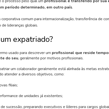
é o processo pelo qual um
profissional é transferido por sua
 um período determinado, em outro país
.
 corporativa comum para internacionalização, transferência de c
de lideranças globais.
 um expatriado?
termo usado para descrever um
profissional que reside temp
nte do seu
, geralmente por motivos profissionais.
atriar um colaborador geralmente está alinhada às metas estrat
o atender a diversos objetivos, como:
vas filiais;
erformance de unidades já existentes;
de sucessão, preparando executivos e líderes para cargos globais