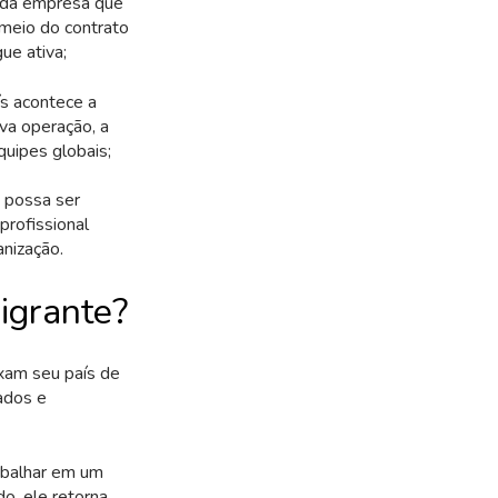
o da empresa que
meio do contrato
ue ativa;
ís acontece a
va operação, a
quipes globais;
o possa ser
profissional
anização.
migrante?
xam seu país de
ados e
abalhar em um
o, ele retorna