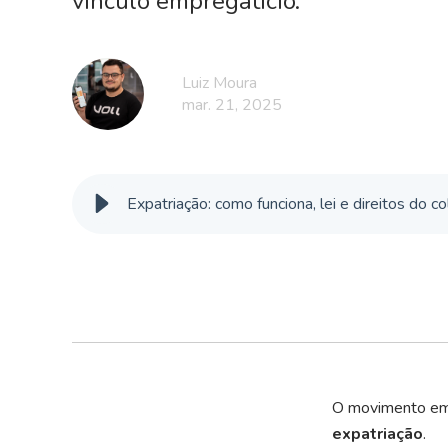
vínculo empregatício.
Luiz Moura
mar. 21, 2025
Expatriação: como funciona, lei e direitos do c
O movimento em q
expatriação
.