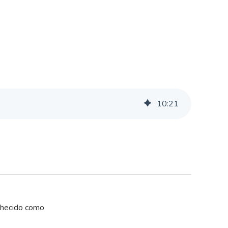
10
:
21
onhecido como