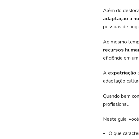
Além do desloca
adaptação a no
pessoas de orige
Ao mesmo temp
recursos human
eficiência em um
A
expatriação
adaptação cultur
Quando bem cond
profissional.
Neste guia, você 
O que caracte