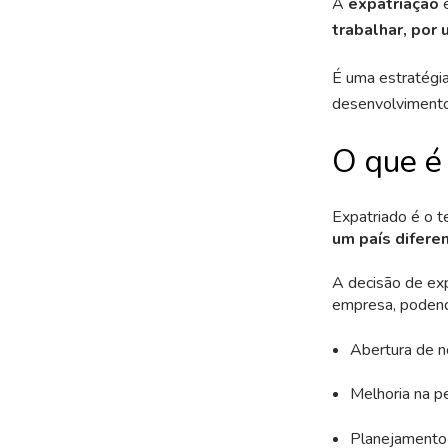
A
expatriação
trabalhar, por
É uma estratégia
desenvolvimento 
O que é
Expatriado é o 
um país difere
A decisão de exp
empresa, podend
Abertura de no
Melhoria na p
Planejamento 