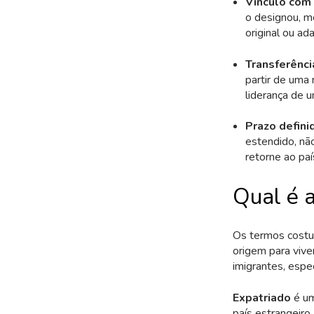
Vínculo com
o designou, m
original ou ad
Transferênci
partir de uma
liderança de 
Prazo defini
estendido, nã
retorne ao paí
Qual é a
Os termos costu
origem para vive
imigrantes, espe
Expatriado
é u
país estrangeiro