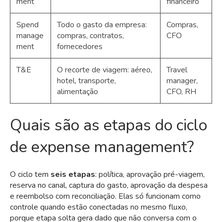
ment
financeiro
Spend
Todo o gasto da empresa:
Compras,
manage
compras, contratos,
CFO
ment
fornecedores
T&E
O recorte de viagem: aéreo,
Travel
hotel, transporte,
manager,
alimentação
CFO, RH
Quais são as etapas do ciclo
de expense management?
O ciclo tem
seis etapas
: política, aprovação pré-viagem,
reserva no canal, captura do gasto, aprovação da despesa
e reembolso com reconciliação. Elas só funcionam como
controle quando estão conectadas no mesmo fluxo,
porque etapa solta gera dado que não conversa com o