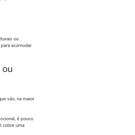
turais ou
s, para acomodar
o ou
ue são, na maior
ocional, é pouco
el cobre uma