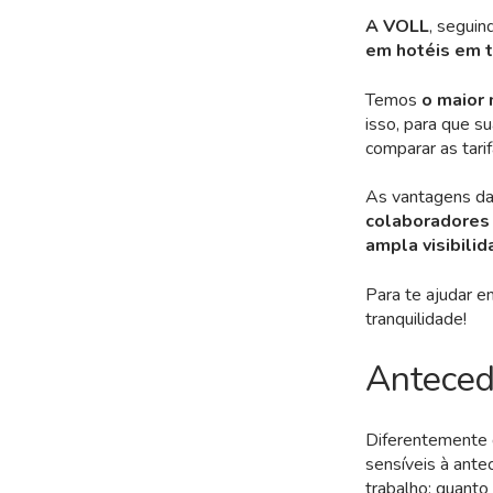
A VOLL
, seguin
em hotéis em t
Temos
o maior 
isso, para que s
comparar as tari
As vantagens das
colaboradores 
ampla visibili
Para te ajudar e
tranquilidade!
Anteced
Diferentemente 
sensíveis à ante
trabalho: quanto