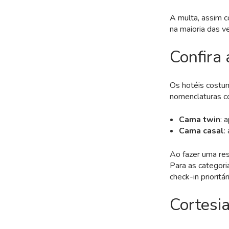
A multa, assim 
na maioria das vez
Confira 
Os hotéis costu
nomenclaturas co
Cama twin
: 
Cama casal
:
Ao fazer uma res
Para as categori
check-in prioritá
Cortesi