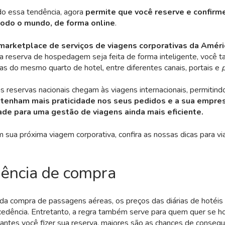
do essa tendência, agora
permite que você reserve e confir
odo o mundo, de forma online
.
marketplace de serviços de viagens corporativas da Améri
ua reserva de hospedagem seja feita de forma inteligente, você
fas do mesmo quarto de hotel, entre diferentes canais, portais e
 reservas nacionais chegam às viagens internacionais, permitin
tenham mais praticidade nos seus pedidos e a sua empre
dade para uma gestão de viagens ainda mais eficiente.
m sua próxima viagem corporativa, confira as nossas dicas para v
ência de compra
da compra de passagens aéreas, os preços das diárias de hotéi
cedência. Entretanto, a regra também serve para quem quer se h
 antes você fizer sua reserva, maiores são as chances de consegui