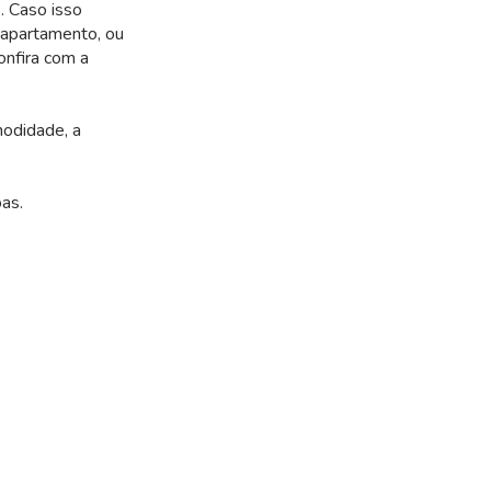
. Caso isso
 apartamento, ou
onfira com a
modidade, a
oas.