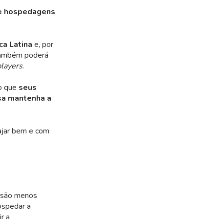
me hospedagens
ca Latina
e, por
 também poderá
players
.
do que
seus
sa mantenha a
iajar bem e com
s são menos
ospedar a
r a