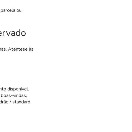
parcela ou,
servado
mas. Atentese às
to disponível.
e boas-vindas,
drão / standard.