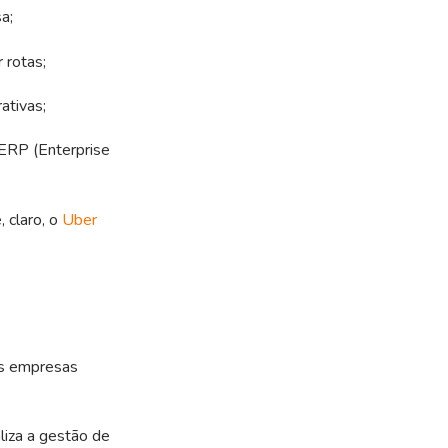
a;
 rotas;
ativas;
 ERP (Enterprise
e, claro, o
Uber
às empresas
aliza a gestão de