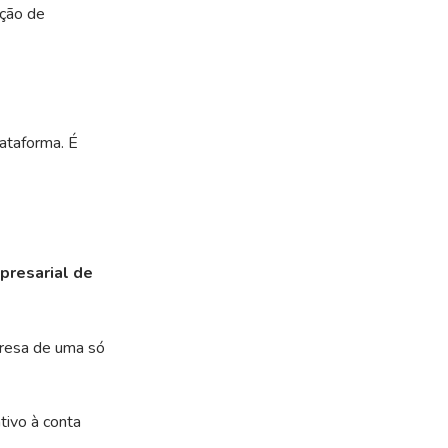
ação de
lataforma. É
presarial de
presa de uma só
tivo à conta