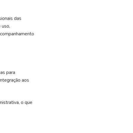
sionais das
e uso,
o acompanhamento
das para
integração aos
istrativa, o que