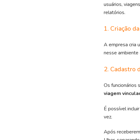
usuários, viagen
relatórios.
1. Criação d
A empresa cria u
nesse ambiente q
2. Cadastro 
Os funcionários 
viagem vincula
É possível inclu
vez.
Após receberem o
Uber, separando 