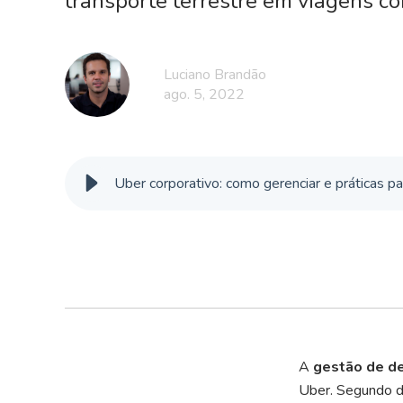
transporte terrestre em viagens co
Luciano Brandão
ago. 5, 2022
Uber corporativo: como gerenciar e práticas pa
A
gestão de d
Uber. Segundo da