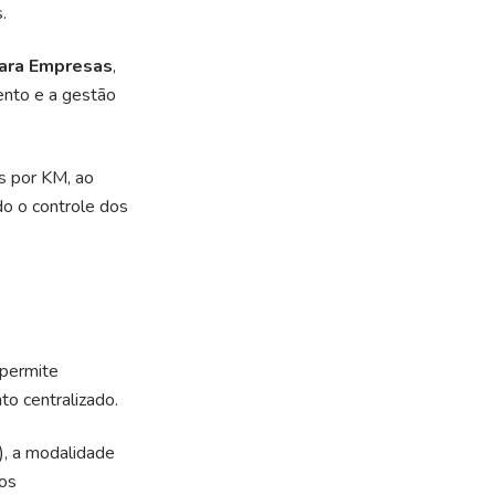
.
ara Empresas
,
ento e a gestão
s por KM, ao
do o controle dos
 permite
to centralizado.
, a modalidade
 os