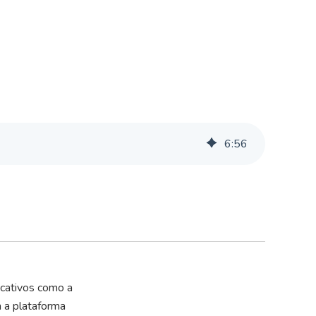
6
:
56
icativos como a
m a plataforma