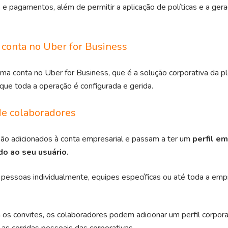
s e pagamentos, além de permitir a aplicação de políticas e a ger
a conta no Uber for Business
ma conta no Uber for Business, que é a solução corporativa da p
ue toda a operação é configurada e gerida.
de colaboradores
são adicionados à conta empresarial e passam a ter um
perfil em
do ao seu usuário.
ir pessoas individualmente, equipes específicas ou até toda a em
s convites, os colaboradores podem adicionar um perfil corpora
as corridas pessoais das corporativas.