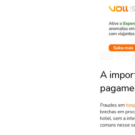
A import
pagamen
Fraudes em
hos
brechas em proc
hotel, sem a int
comuns nesse se