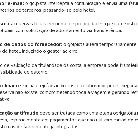
por e-mail:
o golpista intercepta a comunicação e envia uma fatur
cários de terceiros, passando-se pelo hotel.
asmas:
reservas feitas em nome de propriedades que não existe
oficiais, com solicitação de adiantamento via transferência.
 de dados do fornecedor:
o golpista altera temporariamente
s do hotel, induzindo o gestor ao erro.
de validação da titularidade da conta, a empresa pode transferi
ssibilidade de estorno.
o financeiro
, há prejuízos indiretos: o colaborador pode chegar 
reserva não existe, comprometendo toda a viagem e gerando retr
tiva.
icação antifraude
deve ser tratada como uma etapa obrigatória n
esa, especialmente em pagamentos que não utilizam cartão de c
istemas de faturamento já integrados.