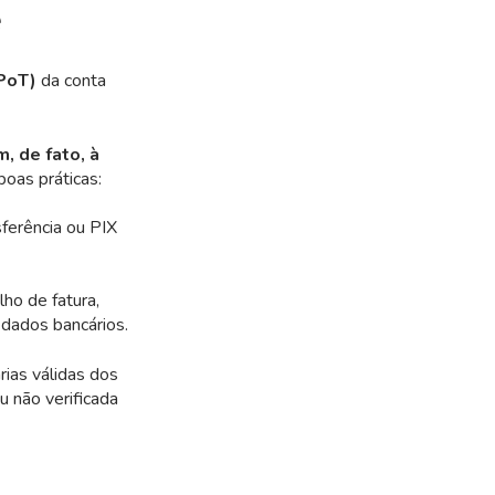
e
(PoT)
da conta
, de fato, à
boas práticas:
sferência ou PIX
ho de fatura,
dados bancários.
ias válidas dos
 não verificada
e