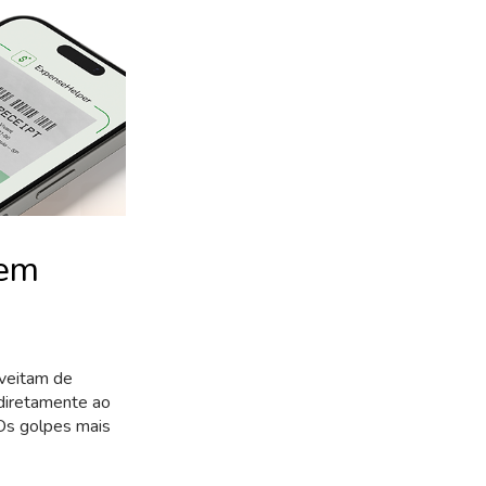
 em
oveitam de
diretamente ao
 Os golpes mais