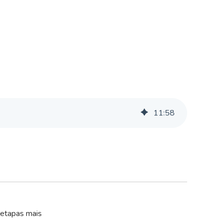
11
:
58
 etapas mais