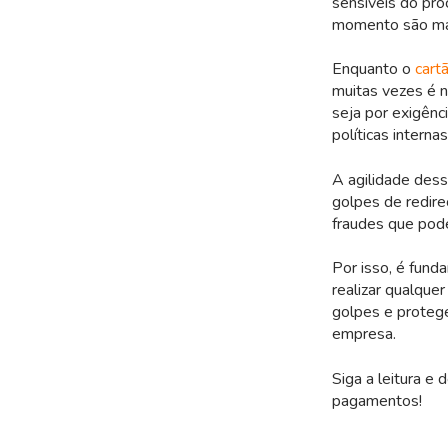
sensíveis do pro
momento são mai
Enquanto o
cart
muitas vezes é n
seja por exigênc
políticas internas
A agilidade des
golpes de redir
fraudes que pod
Por isso, é fund
realizar qualquer
golpes e protege
empresa.
Siga a leitura e
pagamentos!