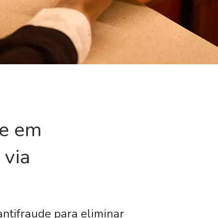
de em
 via
ntifraude para eliminar