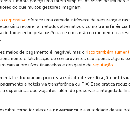
cesso. Embora pareça uma tarefa simples, os riscos de fraudes e
ores do que muitos gestores imaginam.
ão corporativo
oferece uma camada intrínseca de segurança e rast
ecessário recorrer a métodos alternativos, como
transferência 
ia do fornecedor, pela ausência de um cartão no momento da res
.
ses meios de pagamento é inegável, mas o
risco também aument
ecionamento e falsificação de comprovantes são apenas alguns 
em causar prejuízos financeiros e desgaste de
reputação
.
amental estruturar um
processo sólido de verificação antifra
 pagamento a hotéis via transferência ou PIX. Essa prática reduz 
 a experiência dos viajantes, além de preservar a integridade fin
 descubra como fortalecer a
governança
e a autoridade da sua pol