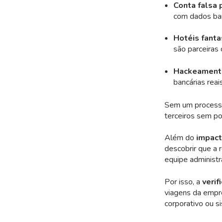
Conta falsa 
com dados ban
Hotéis fant
são parceiras 
Hackeamento
bancárias reai
Sem um processo 
terceiros sem po
Além do
impact
descobrir que a 
equipe administra
Por isso, a
verif
viagens da empr
corporativo ou s