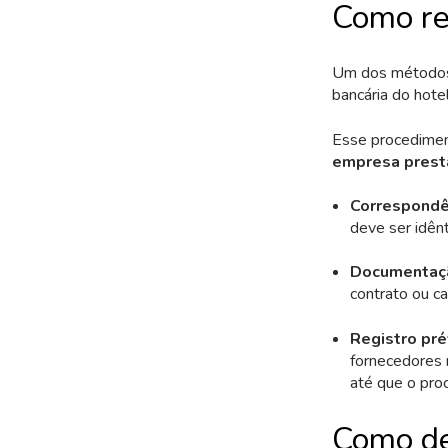
Como re
Um dos métodos 
bancária do hote
Esse procedimen
empresa prest
Correspondên
deve ser idên
Documentaçã
contrato ou c
Registro pré
fornecedores 
até que o pro
Como def