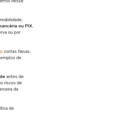
 erros nesse
reabilidade,
bancária ou PIX
,
erva ou por
a
: contas falsas,
exemplos de
ude
antes de
os riscos de
anceira da
ítica de