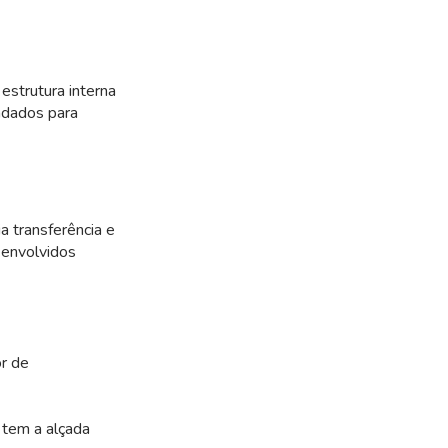
strutura interna
ndados para
a transferência e
 envolvidos
r de
 tem a alçada