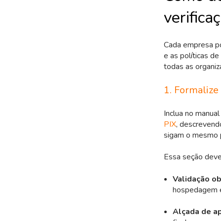
verifica
Cada empresa po
e as políticas d
todas as organiz
1. Formalize 
Inclua no manual
PIX
, descrevendo
sigam o mesmo 
Essa seção deve
Validação ob
hospedagem é 
Alçada de a