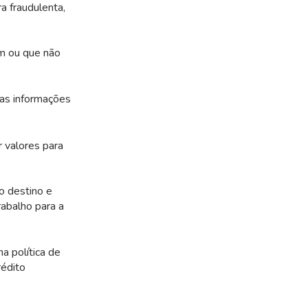
a fraudulenta,
m ou que não
 as informações
r valores para
ao destino e
abalho para a
a política de
rédito