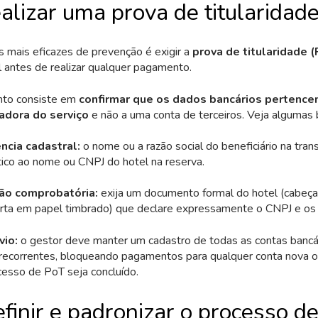
alizar uma prova de titularidad
mais eficazes de prevenção é exigir a
prova de titularidade 
l antes de realizar qualquer pagamento.
to consiste em
confirmar que os dados bancários pertencem
adora do serviço
e não a uma conta de terceiros. Veja algumas 
cia cadastral:
o nome ou a razão social do beneficiário na tran
tico ao nome ou CNPJ do hotel na reserva.
o comprobatória:
exija um documento formal do hotel (cabeçal
arta em papel timbrado) que declare expressamente o CNPJ e os 
vio:
o gestor deve manter um cadastro de todas as contas bancár
recorrentes, bloqueando pagamentos para qualquer conta nova ou
cesso de PoT seja concluído.
inir e padronizar o processo d