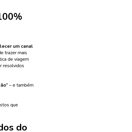
 100%
lecer um canal
de trazer mais
ítica de viagem
r resolvidos
tão”
– e também
istos que
dos do