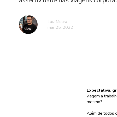
assertividade nas viagens corporat
Luiz Moura
mai. 25, 2022
Expectativa, g
viagem a trabalh
mesmo?
Além de todos 