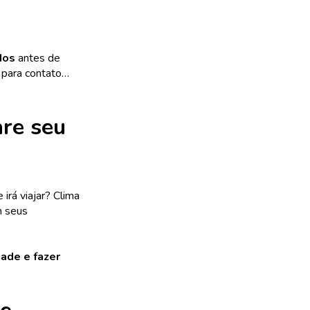
dos
antes de
s para contato…
are seu
 irá viajar? Clima
m seus
ade e fazer