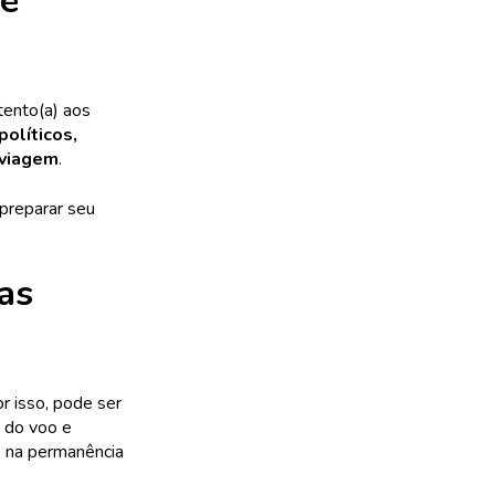
 e
tento(a) aos
olíticos,
 viagem
.
preparar seu
as
r isso, pode ser
o do voo e
 na permanência