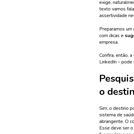
exige, naturalme
texto vamos fal
assertividade ne
Preparamos um 
com dicas e
sug
empresa.
Confira, então, a
LinkedIn – pode 
Pesquis
o desti
Sim, o destino p
sistema de saúde
abrangente. O co
Esse deve ser o