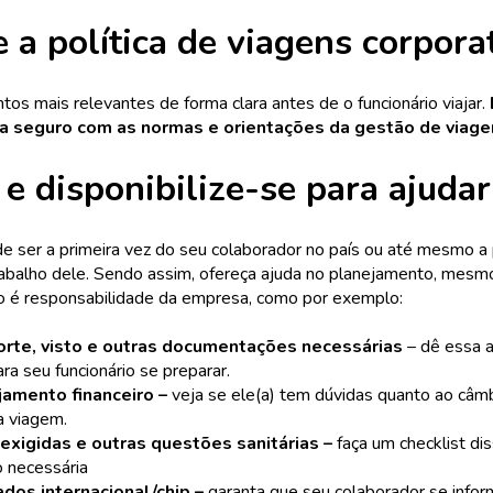
 a política de viagens corpora
os mais relevantes de forma clara antes de o funcionário viajar.
ta seguro com as normas e orientações da gestão de viage
 e disponibilize-se para ajudar
 ser a primeira vez do seu colaborador no país ou até mesmo a 
trabalho dele. Sendo assim, ofereça ajuda no planejamento, mesm
o é responsabilidade da empresa, como por exemplo:
rte, visto e outras documentações necessárias
– dê essa a
ra seu funcionário se preparar.
amento financeiro –
veja se ele(a) tem dúvidas quanto ao câm
a viagem.
exigidas e outras questões sanitárias –
faça um checklist di
 necessária
dos internacional/chip –
garanta que seu colaborador se infor