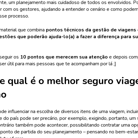
nte, um planejamento mais cuidadoso de todos os envolvidos. Po
ar com os gestores, ajudando a entender o cenário e como pode
sse processo.
material que combina
pontos técnicos da gestão de viagens 
estões que poderão ajuda-lo(a) a fazer a diferença para s
 seguir os
10 pontos que merecem sua atenção
e depois com
ser útil para mais pessoas que te acompanham por lá ;]
e qual é o melhor seguro via
no
ode influenciar na escolha de diversos itens de uma viagem, inclu
 do país pode ser precário, por exemplo, exigindo, portanto, um
ntrário também pode acontecer, possibilitando contratar uma opç
 ponto de partida do seu planejamento – pensando no bem-esta