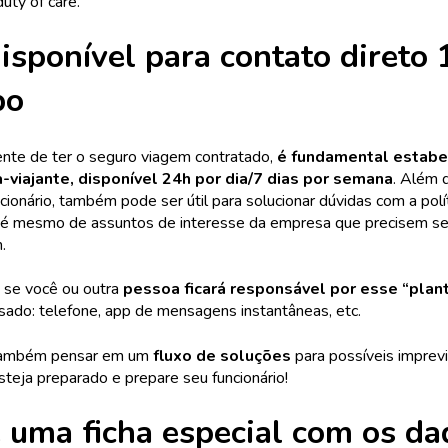
duty of care.
disponível para contato direto
po
te de ter o seguro viagem contratado,
é fundamental estabe
-viajante, disponível 24h por dia/7 dias por semana
. Além 
cionário, também pode ser útil para solucionar dúvidas com a pol
até mesmo de assuntos de interesse da empresa que precisem se
.
, se você ou outra
pessoa ficará responsável por esse “plan
usado: telefone, app de mensagens instantâneas, etc.
 também pensar em um
fluxo de soluções
para possíveis imprev
steja preparado e prepare seu funcionário!
 uma ficha especial com os da