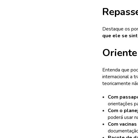
Repasse
Destaque os pont
que ele se sin
Oriente
Entenda que pode
internacional a 
teoricamente nã
Com passapo
orientações pa
Com o planej
poderá usar n
Com vacinas 
documentação
Pacote de da