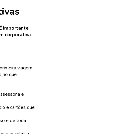
tivas
É importante
m corporativa
.
primeira viagem
o no que
ssessoria e
bio e cartões que
sso e de toda
me e escolha a