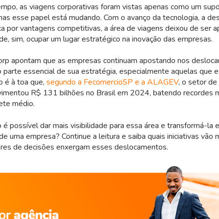
mpo, as viagens corporativas foram vistas apenas como um supor
mas esse papel está mudando. Com o avanço da tecnologia, a des
ca por vantagens competitivas, a área de viagens deixou de ser 
de, sim, ocupar um lugar estratégico na inovação das empresas.
orp apontam que as empresas continuam apostando nos desloc
 parte essencial de sua estratégia, especialmente aquelas que e
o é à toa que,
segundo a FecomercioSP e a ALAGEV
, o setor de
vimentou R$ 131 bilhões no Brasil em 2024, batendo recordes
ete médio.
o é possível dar mais visibilidade para essa área e transformá-la
de uma empresa? Continue a leitura e saiba quais iniciativas vão
res de decisões enxergam esses deslocamentos.