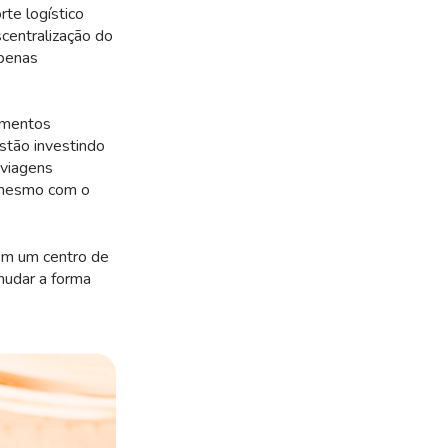
te logístico
centralização do
apenas
amentos
stão investindo
 viagens
 mesmo com o
 em um centro de
 mudar a forma