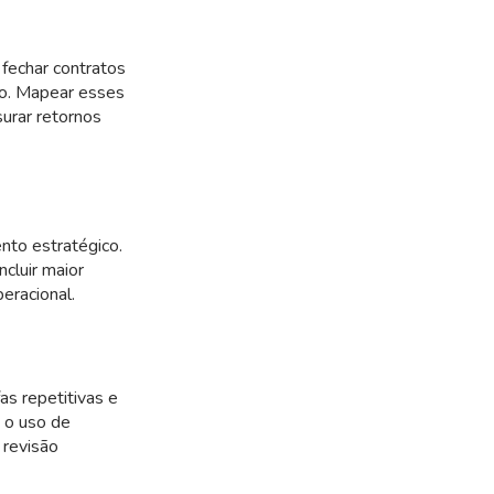
fechar contratos
plo. Mapear esses
surar retornos
ento estratégico.
ncluir maior
peracional.
fas repetitivas e
é o uso de
 revisão