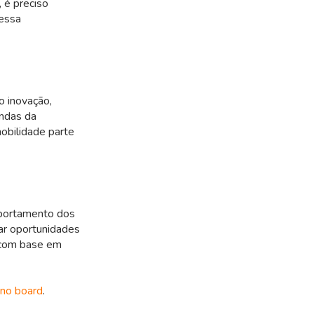
 é preciso
 essa
 inovação,
andas da
obilidade parte
mportamento dos
car oportunidades
s com base em
 no board
.