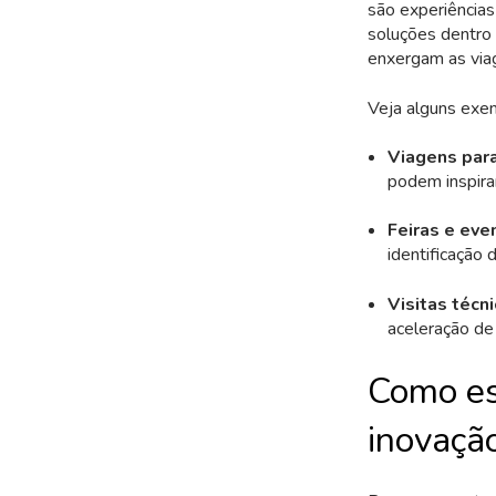
são experiências
soluções dentro 
enxergam as via
Veja alguns exem
Viagens para
podem inspira
Feiras e eve
identificação 
Visitas técn
aceleração de
Como es
inovaçã