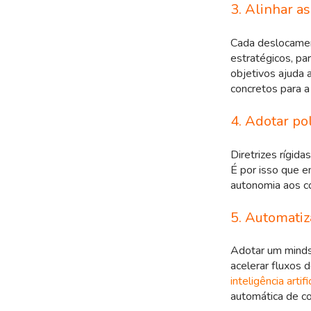
3. Alinhar a
Cada deslocament
estratégicos, pa
objetivos ajuda a
concretos para a
4. Adotar pol
Diretrizes rígid
É por isso que 
autonomia aos co
5. Automatiza
Adotar um mindset
acelerar fluxos 
inteligência artifi
automática de c