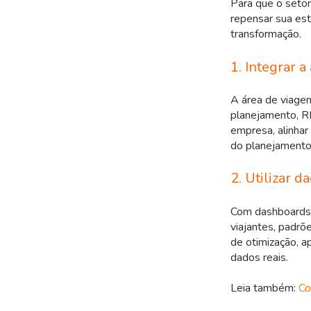
Para que o setor
repensar sua est
transformação.
1. Integrar a
A área de viage
planejamento, R
empresa, alinhar
do planejamento 
2. Utilizar 
Com dashboards 
viajantes, padr
de otimização, a
dados reais.
Leia também:
Com