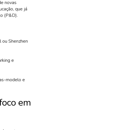
de novas
cação, que já
to (P&D).
el ou Shenzhen
rking e
as-modelo e
 foco em