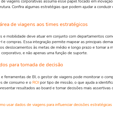
 de viagens corporativas assuma esse papel focado em inovação,
rutura. Confira algumas estratégias que podem ajudar a conduzir
 área de viagens aos times estratégicos
ns e mobilidade deve atuar em conjunto com departamentos como
H e compras. Essa integração permite mapear as principais dem
 os deslocamentos às metas de médio e longo prazo e tornar a m
corporativo, e não apenas uma função de suporte.
dados para tomada de decisão
e ferramentas de BI, o gestor de viagens pode monitorar o co
ões de consumo e o
ROI
por tipo de missão, o que ajuda a identifi
presentar resultados ao board e tomar decisões mais assertiva
o usar dados de viagens para influenciar decisões estratégicas