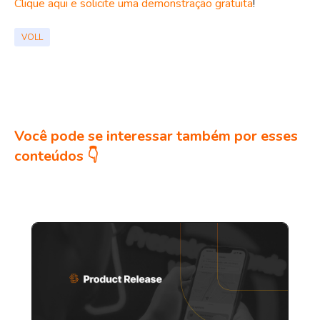
Clique aqui e solicite uma demonstração gratuita
!
VOLL
Você pode se interessar também por esses
conteúdos 👇