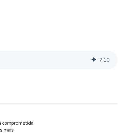
7
:
10
tá comprometida
as mais