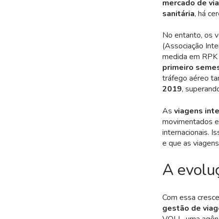
mercado de via
sanitária
, há ce
No entanto, os 
(Associação Inte
medida em RPK (
primeiro seme
tráfego aéreo t
2019
, superand
As
viagens int
movimentados e 
internacionais. 
e que as viagens
A evolu
Com essa crescen
gestão de viag
VOLL, uma agênci