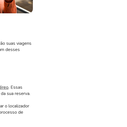
rão suas viagens
 um desses
aéreo
. Essas
da sua reserva.
r o localizador
 processo de