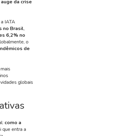
auge da crise
 a IATA
 no Brasil
,
es 6,2% no
lobalmente, o
andêmicos de
 mais
inos
ividades globais
ativas
al:
como a
i que entra a
a.