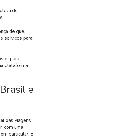
pleta de
s.
ença de que,
 serviços para
osos para
ua plataforma
Brasil e
al das viagens
or, com uma
em particular,
o