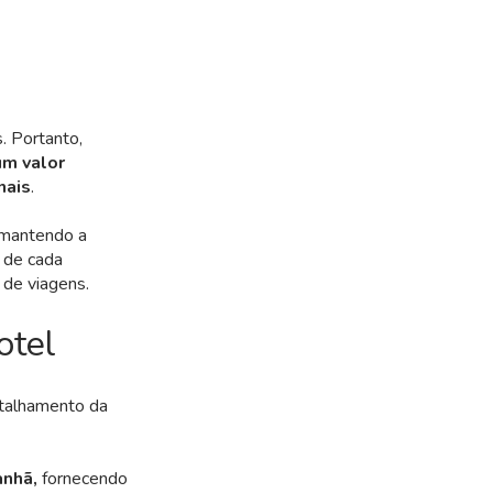
. Portanto,
um valor
nais
.
 mantendo a
 de cada
 de viagens.
otel
etalhamento da
anhã,
fornecendo