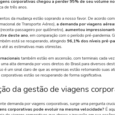
gens corporativas chegou a perder 95% de seu volume no 
rca de três anos.
ventos da mudança estão soprando a nosso favor. De acordo com
rnacional de Transporte Aéreo),
a demanda por viagens aéreas
receita-passageiro por quilômetro),
aumentou impressionant
stre deste ano
, em comparação com o período pré-pandemia. G
ambém está se recuperando, atingindo
96,1% dos níveis pré-p
o até as estimativas mais otimistas.
ernacionais
também estão em ascensão, com terminais cada vez
uma alta demanda por voos diretos do Brasil para diversos dest
Isso é um sinal claro de que as empresas estão retomando suas at
 corporativas estão se recuperando de forma significativa.
ção da gestão de viagens corpor
te demanda por viagens corporativas, surge uma pergunta cruci
ens corporativas pode evoluir na mesma velocidade?
É aqu
a de viagens corporativas que abraça a inovação em sua essênci