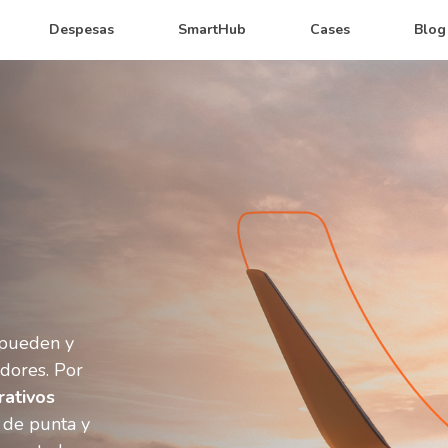
Despesas
SmartHub
Cases
Blog
 pueden y
adores. Por
rativos
 de punta y