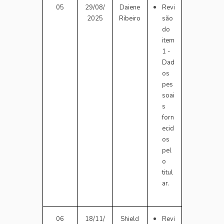
05
29/08/
Daiene
Revi
2025
Ribeiro
são
do
item
1 -
Dad
os
pes
soai
s
forn
ecid
os
pel
o
titul
ar.
06
18/11/
Shield
Revi