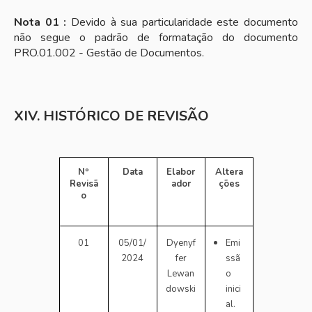
Nota 01 :
Devido à sua particularidade este documento
não segue o padrão de formatação do documento
PRO.01.002 - Gestão de Documentos.
XIV. HISTÓRICO DE REVISÃO
Nº
Data
Elabor
Altera
Revisã
ador
ções
o
01
05/01/
Dyenyf
Emi
2024
fer
ssã
Lewan
o
dowski
inici
al.