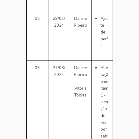
02
29/01/
Daiene
Ajus
2024
Ribeiro
te
de
perf
il.
03
27/03/
Daiene
Alte
2024
Ribeiro
raçã
o no
item
Vitória
1 -
Tobias
Isen
ção
de
res
pon
sabi