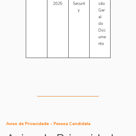
2025
Securit
são
y
Ger
al
do
Doc
ume
nto
Aviso de Privacidade – Pessoa Candidata