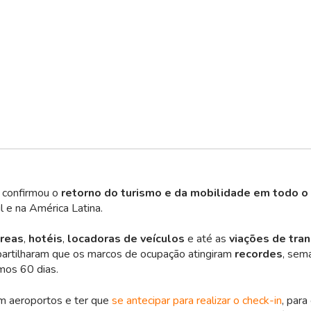
 confirmou o
retorno do turismo e da mobilidade em todo 
l e na América Latina.
reas
,
hotéis
,
locadoras de veículos
e até as
viações de tra
artilharam que os marcos de ocupação atingiram
recordes
, sem
mos 60 dias.
em aeroportos e ter que
se antecipar para realizar o check-in
, para