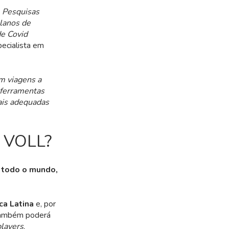
. Pesquisas
lanos de
de Covid
pecialista em
m viagens a
, ferramentas
ais adequadas
p VOLL?
 todo o mundo,
ca Latina
e, por
 também poderá
players
.