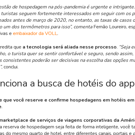
gestão de hospedagem na pós-pandemia é urgente e intrigante
turistas seguem fortemente interessados em seguir com os p
ados antes de março de 2020, no entanto, as taxas de casos 
o um dos termômetros para isso”, comenta
Fernão Loureiro, es
ivas e
embaixador da VOLL
.
credita que
a tecnologia será aliada nesse processo
.
“Seja e
lho, o turista quer se sentir confortável e seguro, sendo assim
 consistentes poderão ser decisivas na escolha das opções m
”
, conclui.
nciona a busca de hotéis do ap
e que você reserve e confirme hospedagens em hotéis em
e
.
marketplace de serviços de viagens corporativas da Améri
ua reserva de hospedagem seja feita de forma inteligente, você
fas do mesmo quarto de hotel, entre diferentes canais, portais e