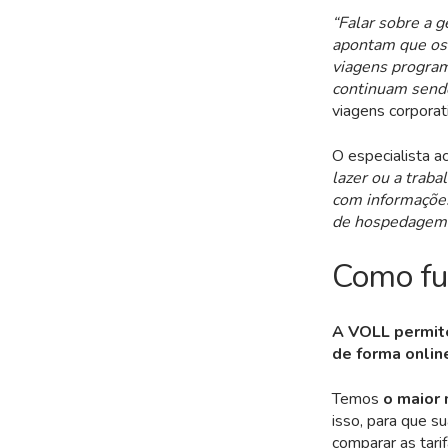
“Falar sobre a 
apontam que os 
viagens program
continuam send
viagens corporat
O especialista a
lazer ou a traba
com informações
de hospedagem
Como fu
A VOLL
permit
de forma onlin
Temos
o maior 
isso, para que s
comparar as tari