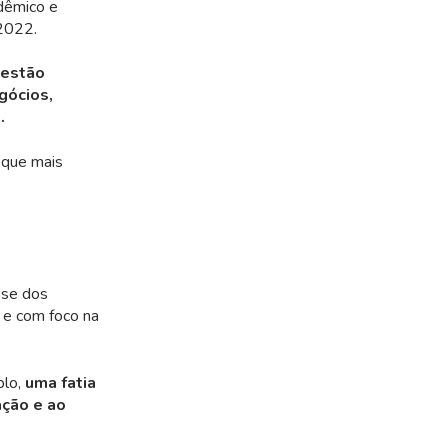
dêmico e
 2022.
 estão
egócios,
.
 que mais
sse dos
 e com foco na
plo,
uma fatia
ação e ao