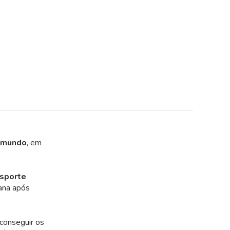
o mundo
, em
nsporte
ana após
 conseguir os