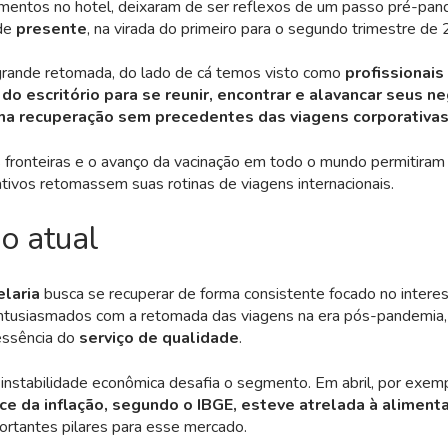
mentos no hotel, deixaram de ser reflexos de um passo pré-pan
de
presente
, na virada do primeiro para o segundo trimestre de
 grande retomada, do lado de cá temos visto como
profissionais
 do escritório para se reunir, encontrar e alavancar seus n
a recuperação sem precedentes das viagens corporativas
 fronteiras e o avanço da vacinação em todo o mundo permitiram
ativos retomassem suas rotinas de viagens internacionais.
o atual
elaria
busca se recuperar de forma consistente focado no intere
ntusiasmados com a retomada das viagens na era pós-pandemia,
essência do
serviço de qualidade
.
 instabilidade econômica desafia o segmento. Em abril, por exem
ce da inflação, segundo o IBGE, esteve atrelada à aliment
portantes pilares para esse mercado.