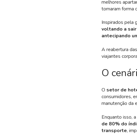
melhores aparta
tomaram forma 
Inspirados pela
voltando a sair
antecipando um
A reabertura das
viajantes corpor
O cenári
O
setor de hot
consumidores, e
manutenção da 
Enquanto isso, a
de 80% do índi
transporte
, im