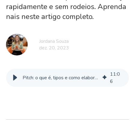
rapidamente e sem rodeios. Aprenda
nais neste artigo completo.
Jordana Souza
dez. 20, 2023
11
:
0
Pitch: o que é, tipos e como elaborar o seu
6