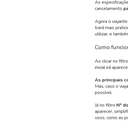
As especificaçõe
cancelamento
pa
Agora o viajante
trará mais prat
utilizar, e tamb
Como funcion
Ao clicar no filtr
inicial irá aparece
As principais 
Mas, caso o viaj
possível.
Já no filtro
Nº do
aparecer, simpli
voos, como as pon