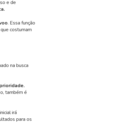
lso e de
ca.
voo
. Essa função
os que costumam
nado na busca
prioridade.
ndo, também é
icial irá
ultados para os