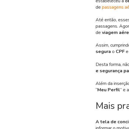
estabeleceu a
o
de
passagens a
Até então, esse
passagens. Agor
de
viagem aér
Assim, cumprind
segura
o
CPF
e
Desta forma, não
e segurança pa
Além da inserçã
“
Meu Perfil
” e 
Mais pr
A tela de conc
informar o motivo