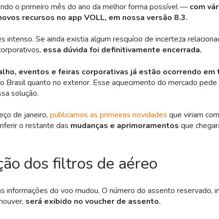
ndo o primeiro mês do ano da melhor forma possível —
com vár
novos recursos no app VOLL, em nossa versão 8.3.
ês intenso. Se ainda existia algum resquício de incerteza relacion
orporativos,
essa dúvida foi definitivamente encerrada.
alho, eventos e feiras corporativas já estão ocorrendo em
no Brasil quanto no exterior. Esse aquecimento do mercado pede
sa solução.
eço de janeiro,
publicamos as primeiras novidades
que viriam co
ferir o restante das
mudanças e aprimoramentos
que chegar
ão dos filtros de aéreo
as informações do voo mudou. O número do assento reservado, in
 houver,
será exibido no voucher de assento.