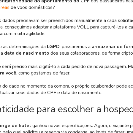
brigatoriedade do apontamento do CPF
dos passageiros na
éreas
de voos domésticos?
s dados precisavam ser preenchidos manualmente a cada solicita
a, conseguimos adaptar a plataforma VOLL para capturá-los a c
ea
com muita agilidade.
o as determinações da
LGPD
, passaremos a
armazenar de for
 a
data de nascimento
dos seus colaboradores, de forma cripto
 será preciso mais digitá-lo a cada pedido de nova passagem.
Ma
ra você
, como gostamos de fazer.
o do dado no momento da compra, o próprio colaborador pode a
atualizar seus dados de CPF e data de nascimento.
aticidade para escolher a hosp
ierge de hotel
ganhou novas especificações. Agora, o viajante p
 pelo qual solicitou a reserva via concierge, ao invés de fazer um