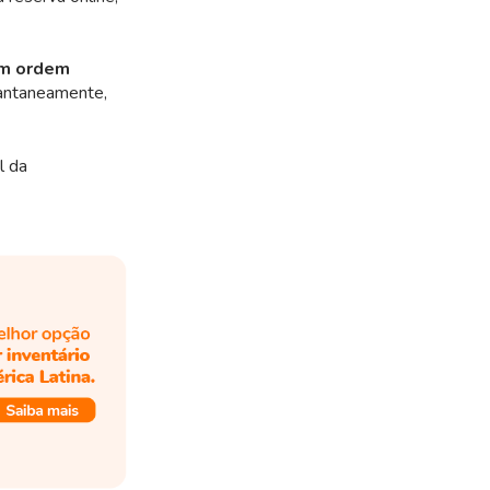
em ordem
tantaneamente,
l da