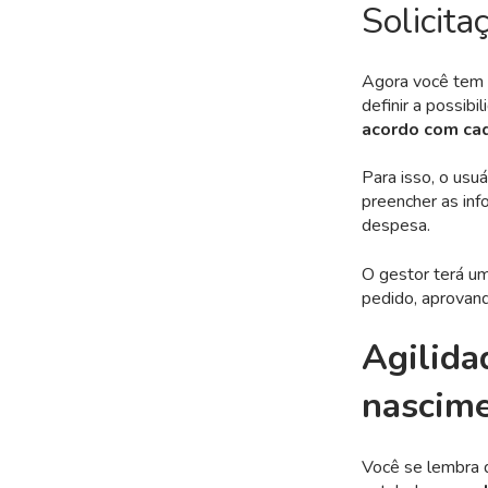
Solicit
Agora você tem u
definir a possibi
acordo com ca
Para isso, o usu
preencher as inf
despesa.
O gestor terá um
pedido, aprovan
Agilida
nascim
Você se lembra