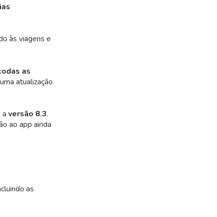
ias
ado às viagens e
 todas as
 uma atualização
m a
versão 8.3
.
ão ao app ainda
cluindo as