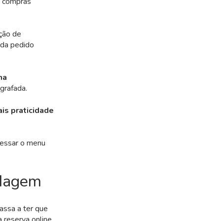
s compras
ção de
ada pedido
ma
grafada.
is praticidade
cessar o menu
edagem
assa a ter que
a reserva online,