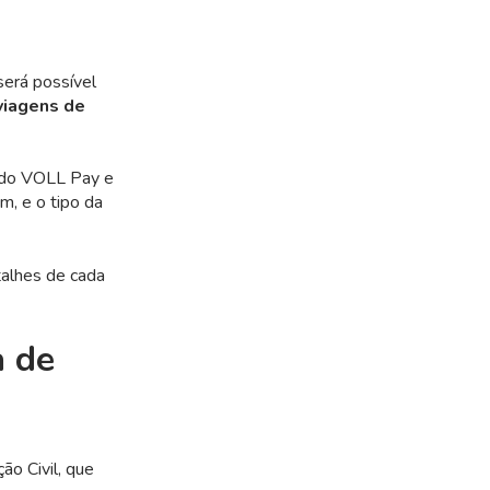
será possível
 viagens de
al do VOLL Pay e
m, e o tipo da
talhes de cada
a de
ão Civil, que