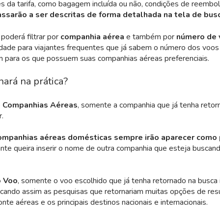
s da tarifa, como bagagem incluída ou não, condições de reembo
ssarão a ser descritas de forma detalhada na tela de bus
 poderá filtrar por
companhia aérea
e também por
número de 
icidade para viajantes frequentes que já sabem o número dos vo
ém para os que possuem suas companhias aéreas preferenciais.
ará na prática?
o
Companhias Aéreas
, somente a companhia que já tenha retor
r.
companhias aéreas domésticas sempre irão aparecer como 
ante queira inserir o nome de outra companhia que esteja busca
 Voo
, somente o voo escolhido que já tenha retornado na busca in
ficando assim as pesquisas que retornariam muitas opções de res
te aéreas e os principais destinos nacionais e internacionais.