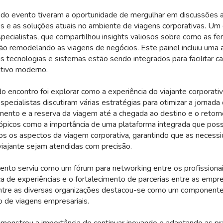
s do evento tiveram a oportunidade de mergulhar em discussões
s e as soluções atuais no ambiente de viagens corporativas. U
especialistas, que compartilhou insights valiosos sobre como as f
ão remodelando as viagens de negócios. Este painel incluiu uma 
 tecnologias e sistemas estão sendo integrados para facilitar c
tivo moderno.
 do encontro foi explorar como a experiência do viajante corporati
pecialistas discutiram várias estratégias para otimizar a jornada 
ento e a reserva da viagem até a chegada ao destino e o retorn
ópicos como a importância de uma plataforma integrada que poss
os os aspectos da viagem corporativa, garantindo que as necess
viajante sejam atendidas com precisão.
ento serviu como um fórum para networking entre os profissionai
ca de experiências e o fortalecimento de parcerias entre as empr
ntre as diversas organizações destacou-se como um componente c
 de viagens empresariais.