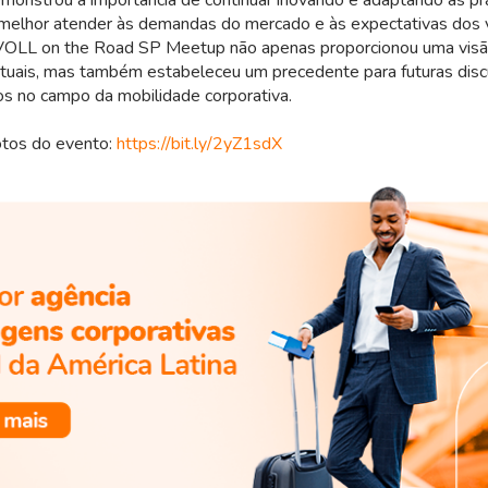
demonstrou a importância de continuar inovando e adaptando as pr
 melhor atender às demandas do mercado e às expectativas dos 
 VOLL on the Road SP Meetup não apenas proporcionou uma vis
atuais, mas também estabeleceu um precedente para futuras dis
s no campo da mobilidade corporativa.
fotos do evento:
https://bit.ly/2yZ1sdX