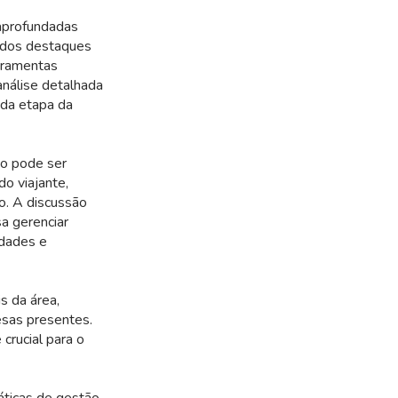
 aprofundadas
m dos destaques
erramentas
análise detalhada
ada etapa da
vo pode ser
do viajante,
o. A discussão
a gerenciar
idades e
s da área,
esas presentes.
rucial para o