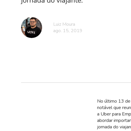
jornada do viajante.
Luiz Moura
ago. 15, 2019
No último 13 de
notável que reun
a Uber para Emp
abordar importan
jornada do viajan