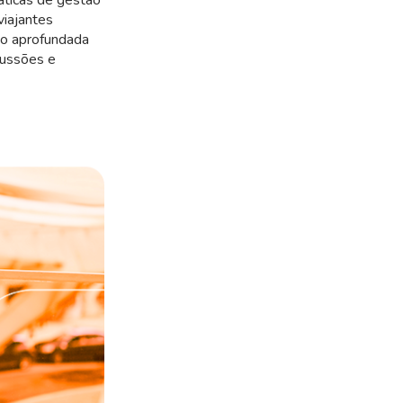
áticas de gestão
viajantes
ão aprofundada
cussões e