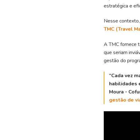
estratégica e efi
Nesse contexto,
TMC (Travel 
A TMC fornece te
que seriam inviá
gestão do progr
“Cada vez ma
habilidades 
Moura - Cof
gestão de v