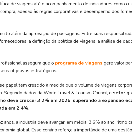
olítica de viagens até o acompanhamento de indicadores como cu
 compra, adesão às regras corporativas e desempenho dos forn
muito além da aprovação de passagens. Entre suas responsabili
ornecedores, a definição da política de viagens, a análise de dado
rofissional assegura que o
programa de viagens
gere valor pa
 seus objetivos estratégicos.
sse papel tem crescido à medida que o volume de viagens corpor
o. Segundo dados da
World Travel & Tourism Council
, o
setor gl
ismo deve crescer 3,2% em 2026, superando a expansão e
tada em 2,4%.
 anos, a indústria deve avançar, em média, 3,6% ao ano, ritmo c
conomia global. Esse cenário reforça a importância de uma gestã