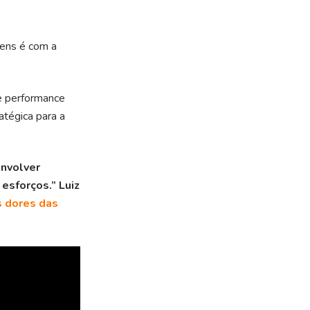
gens é com a
e performance
atégica para a
envolver
esforços.” Luiz
s dores das