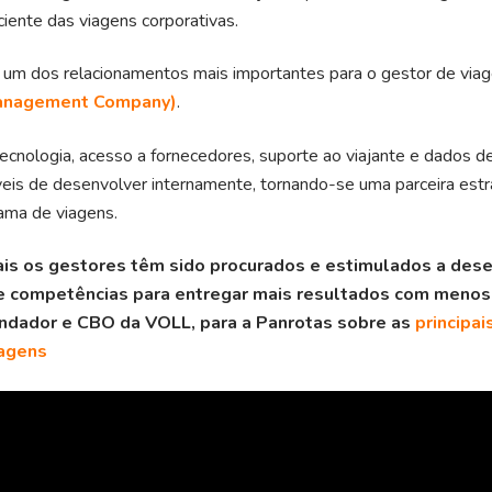
ciente das viagens corporativas.
 um dos relacionamentos mais importantes para o gestor de via
Management Company)
.
cnologia, acesso a fornecedores, suporte ao viajante e dados d
veis de desenvolver internamente, tornando-se uma parceira estr
ama de viagens.
is os gestores têm sido procurados e estimulados a des
e competências para entregar mais resultados com menos 
undador e CBO da VOLL, para a
Panrotas sobre as
principai
iagens