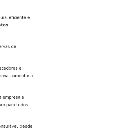
ra, eficiente e
stos,
ervas de
necedores e
omia, aumentar a
da empresa e
uro para todos
nsurável, desde