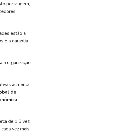
sto por viagem,
ecedores
dades estão a
s e a garantia
ra a organização
ativas aumenta
obal de
conômica
erca de 1,5 vez
o cada vez mais