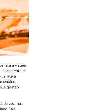
ue fará a viagem
deslocamento e
vai até a
o usuário,
as, a gestão
 Cada vez mais
dade. “As