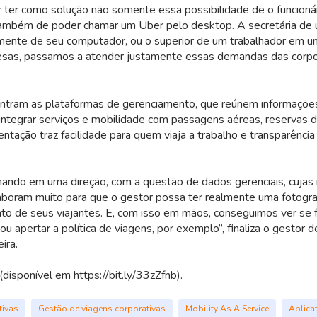
ter como solução não somente essa possibilidade de o funcionár
 também de poder chamar um Uber pelo desktop. A secretária de 
amente de seu computador, ou o superior de um trabalhador em u
sas, passamos a atender justamente essas demandas das corpo
entram as plataformas de gerenciamento, que reúnem informações
ntegrar serviços e mobilidade com passagens aéreas, reservas d
ntação traz facilidade para quem viaja a trabalho e transparênci
ando em uma direção, com a questão de dados gerenciais, cujas
boram muito para que o gestor possa ter realmente uma fotograf
o de seus viajantes. E, com isso em mãos, conseguimos ver se 
ou apertar a política de viagens, por exemplo”, finaliza o gestor 
ira.
disponível em https://bit.ly/33zZfnb).
tivas
Gestão de viagens corporativas
Mobility As A Service
Aplica