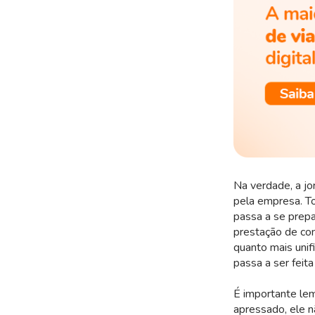
Na verdade, a j
pela empresa. To
passa a se prepa
prestação de con
quanto mais unif
passa a ser feit
É importante lem
apressado, ele n