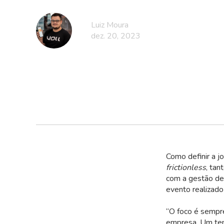
Luiz Moura
dez. 20, 2023
Como definir a j
frictionless
, tan
com a gestão de 
evento realizado
“O foco é sempre 
empresa. Um temp