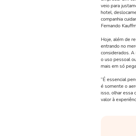
veio para justam
hotel, deslocame
companhia cuidan
Fernando Kauffm
Hoje, além de re
entrando no mer
considerados. A i
o uso pessoal o
mais em só pega
“É essencial pen
é somente o aero
isso, olhar essa
valor à experiên