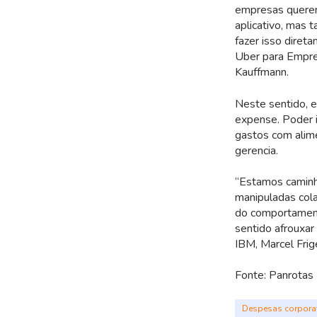
empresas querer 
aplicativo, mas
fazer isso diret
Uber para Empre
Kauffmann.
Neste sentido, 
expense. Poder i
gastos com alime
gerencia.
“Estamos caminh
manipuladas cola
do comportament
sentido afrouxar 
IBM, Marcel Frige
Fonte: Panrotas (
Despesas corpora