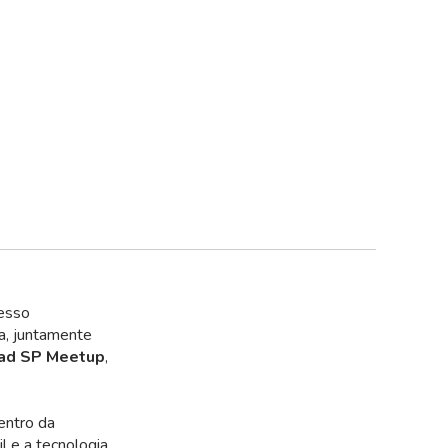
cesso
a, juntamente
ad SP Meetup
,
dentro da
l e a tecnologia