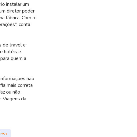
io instalar um
um diretor poder
ma fábrica. Com o
rações”, conta
 de travel e
e hotéis e
a para quem a
 informações não
ia mais correta
faz ou não
de Viagens da
tivos