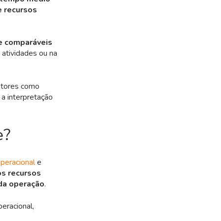
e recursos
e comparáveis
 atividades ou na
Fatores como
 a interpretação
e?
operacional
e
s recursos
 da operação
.
peracional,