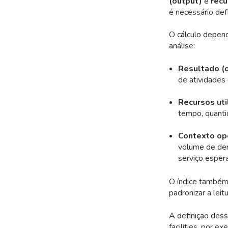
(output)
e
recu
é necessário def
O cálculo depend
análise:
Resultado (
de atividades 
Recursos uti
tempo, quanti
Contexto op
volume de dem
serviço esper
O índice também
padronizar a lei
A definição dess
facilities, por e