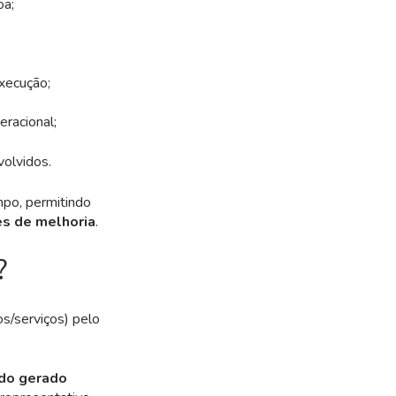
oa;
execução;
racional;
volvidos.
mpo, permitindo
s de melhoria
.
?
os/serviços) pelo
ado gerado