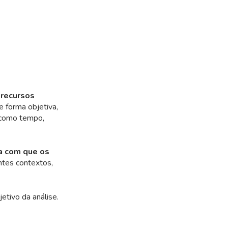
 recursos
de forma objetiva,
s como tempo,
ia com que os
entes contextos,
etivo da análise.