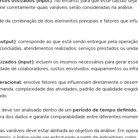
rsos utilizados (input)
. No entanto, para que esse cálculo seja
inir corretamente quais variáveis serão consideradas na análise.
e da combinação de dois elementos principais e fatores que infl
output)
: corresponde ao que está sendo entregue pela operaçã
concluídas, atendimentos realizados, serviços prestados ou unid
lizados (input)
: incluem os insumos necessários para gerar ess
dade de colaboradores, custos envolvidos, equipamentos ou infra
eracional
: envolve fatores que influenciam diretamente o des
anda, complexidade das atividades, padrão de qualidade exigido
ado.
 deve ser analisado dentro de um
período de tempo definido
tura dos dados e garantir comparabilidade entre diferentes mome
as variáveis deve estar alinhada ao objetivo da análise. Em oper
xemplo, o índice pode ser estruturado a partir de indicadores como