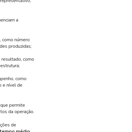
 representativo,
uenciam a
o, como número
ades produzidas;
e resultado, como
estrutura;
empenho, como
 e nível de
, que permite
ntos da operação.
ações de
tempo médio