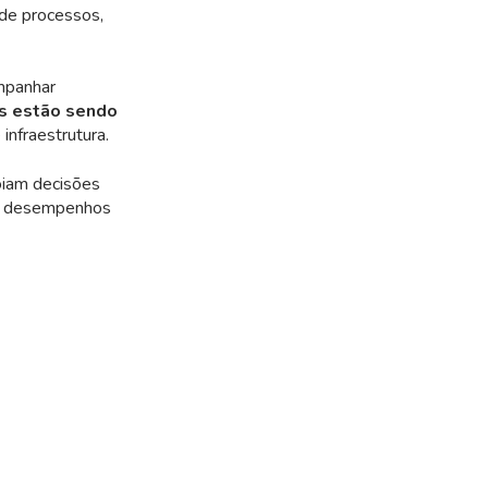
a de processos,
ompanhar
s estão sendo
infraestrutura.
oiam decisões
rar desempenhos