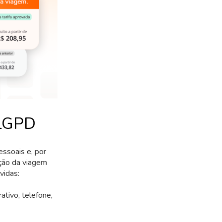
 LGPD
ssoais e, por
ação da viagem
vidas:
tivo, telefone,