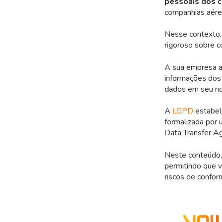
pessoais dos 
companhias aérea
Nesse contexto,
rigoroso sobre c
A sua empresa 
informações dos
dados em seu n
A
LGPD
estabel
formalizada por 
Data Transfer A
Neste conteúdo, 
permitindo que v
riscos de confor