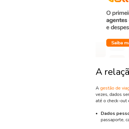
A relaç
A
gestão de via
vezes, dados sen
até o check-out 
Dados pesso
passaporte, ca