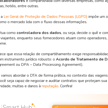
colaboradores
é compartilhada com diversas empresas, como ag
s, hotéis, entre outras.
 a
Lei Geral de Proteção de Dados Pessoais (LGPD)
impõe um ol
omo o mercado lida com o fluxo dessas informações.
atua como
controladora dos dados
, ou seja, decide o quê e co
 viajantes, enquanto seus fornecedores atuam como operadores,
ome.
ece que essa relação de compartilhamento exige responsabilida
um instrumento jurídico robusto: o
Acordo de Tratamento de 
greement ou DPA – Data Processing Agreement).
vamos abordar o DTA de forma prática, no contexto das viagens 
ocê seja capaz de negociar e auditar contratos que protejam su
midade, multas e danos à
reputação
. Confira!