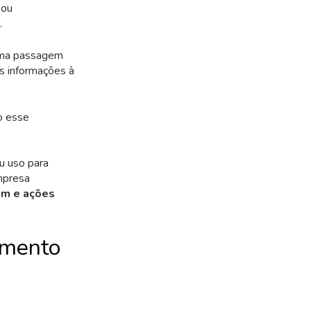
 ou
.
 uma passagem
as informações à
o esse
u uso para
empresa
em e ações
amento