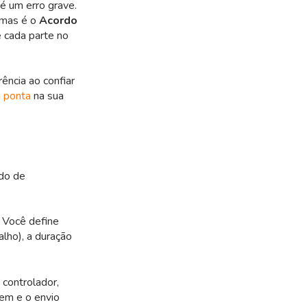
é um erro grave.
, mas é o
Acordo
 cada parte no
ência ao confiar
a ponta
na sua
rdo de
 Você define
alho), a duração
controlador,
em e o envio