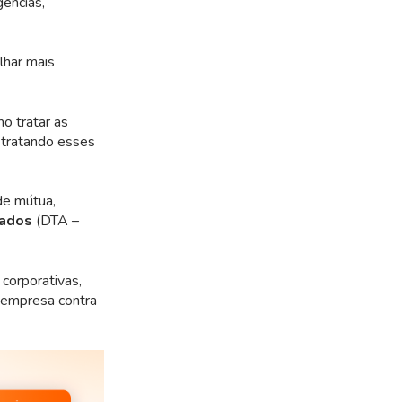
ências,
har mais
mo tratar as
 tratando esses
de mútua,
Dados
(DTA –
corporativas,
a empresa contra