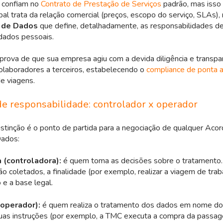
 confiam no
Contrato de Prestação de Serviços
padrão, mas isso 
ipal trata da relação comercial (preços, escopo do serviço, SLAs)
 de Dados
que define, detalhadamente, as responsabilidades de
dados pessoais.
prova de que sua empresa agiu com a devida diligência e transpar
olaboradores a terceiros, estabelecendo o
compliance de ponta 
de viagens.
de responsabilidade: controlador x operador
stinção é o ponto de partida para a negociação de qualquer Aco
Dados:
(controladora):
é quem toma as decisões sobre o tratamento.
o coletados, a finalidade (por exemplo, realizar a viagem de trab
 e a base legal.
(operador):
é quem realiza o tratamento dos dados em nome do 
uas instruções (por exemplo, a TMC executa a compra da passag