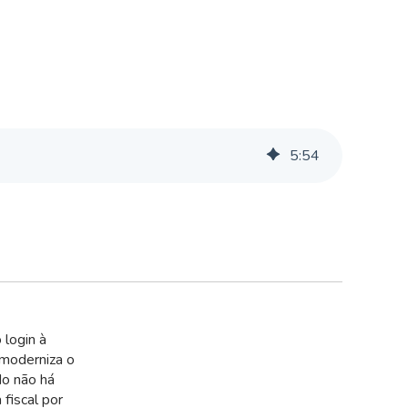
5
:
54
 login à
 moderniza o
do não há
 fiscal por