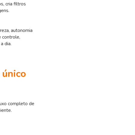
 cria filtros
gens.
areza, autonomia
 controle,
a dia.
 único
luxo completo de
iente.