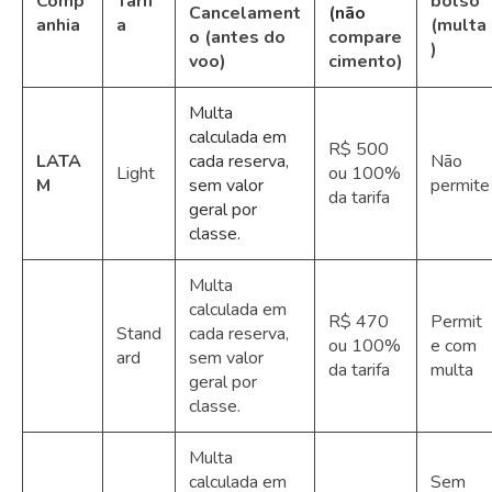
Comp
Tarif
bolso
Cancelament
(não
anhia
a
(multa
o (antes do
compare
)
voo)
cimento)
Multa
calculada em
R$ 500
LATA
cada reserva,
Não
Light
ou 100%
M
sem valor
permite
da tarifa
geral por
classe.
Multa
calculada em
R$ 470
Permit
Stand
cada reserva,
ou 100%
e com
ard
sem valor
da tarifa
multa
geral por
classe.
Multa
calculada em
Sem