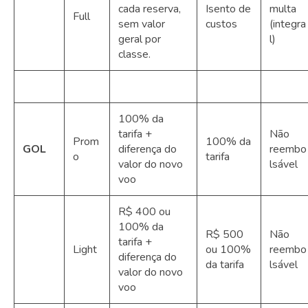
cada reserva,
Isento de
multa
Full
sem valor
custos
(integra
geral por
l)
classe.
100% da
tarifa +
Não
Prom
100% da
GOL
diferença do
reembo
o
tarifa
valor do novo
lsável
voo
R$ 400 ou
100% da
R$ 500
Não
tarifa +
Light
ou 100%
reembo
diferença do
da tarifa
lsável
valor do novo
voo