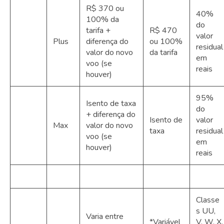
R$ 370 ou
40%
100% da
do
tarifa +
R$ 470
valor
Plus
diferença do
ou 100%
residual
valor do novo
da tarifa
em
voo (se
reais
houver)
95%
Isento de taxa
do
+ diferença do
Isento de
valor
Max
valor do novo
taxa
residual
voo (se
em
houver)
reais
Classe
s UU,
Varia entre
*Variável
V, W, X,