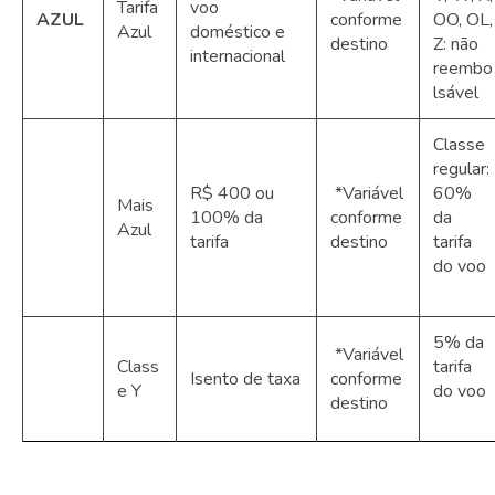
Tarifa
voo
AZUL
conforme
OO, OL,
Azul
doméstico e
destino
Z: não
internacional
reembo
lsável
Classe
regular:
R$ 400 ou
*Variável
60%
Mais
100% da
conforme
da
Azul
tarifa
destino
tarifa
do voo
5% da
*Variável
Class
tarifa
Isento de taxa
conforme
e Y
do voo
destino