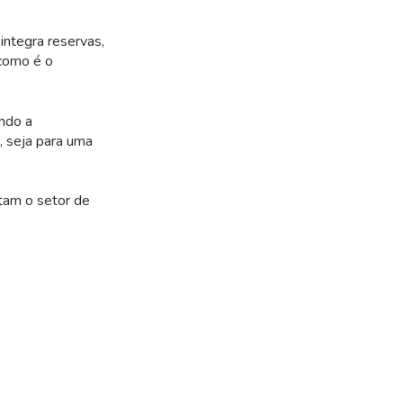
integra reservas,
 como é o
ando a
, seja para uma
tam o setor de