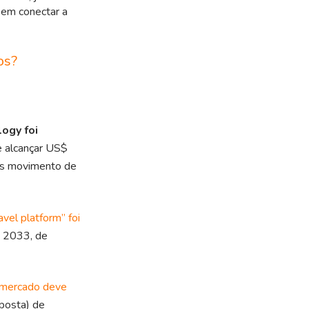
em conectar a
os?
ogy foi
e alcançar US$
mas movimento de
vel platform” foi
é 2033, de
 mercado deve
posta) de