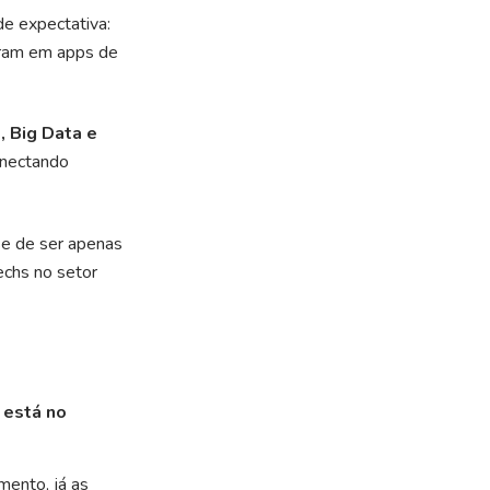
e expectativa:
tram em apps de
, Big Data e
onectando
e de ser apenas
echs no setor
está no
mento, já as