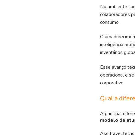
No ambiente cor
colaboradores p
consumo.
O amadurecimen
inteligência artifi
inventários globa
Esse avanço tecn
operacional e se
corporativo.
Qual a difer
A principal difer
modelo de atuaç
Ass t
ravel tech