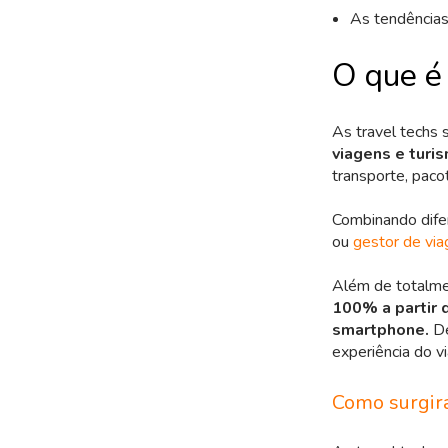
As tendência
O que é 
As travel techs
viagens e turi
transporte, paco
Combinando difer
ou
gestor de vi
Além de totalmen
100% a partir 
smartphone.
De
experiência do vi
Como surgira