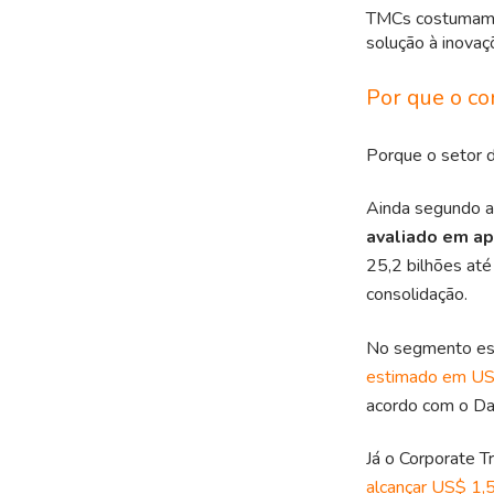
TMCs costumam
solução à inovaç
Por que o co
Porque o setor 
Ainda segundo a
avaliado em a
25,2 bilhões até
consolidação.
No segmento esp
estimado em US
acordo com o Dat
Já o Corporate 
alcançar US$ 1,