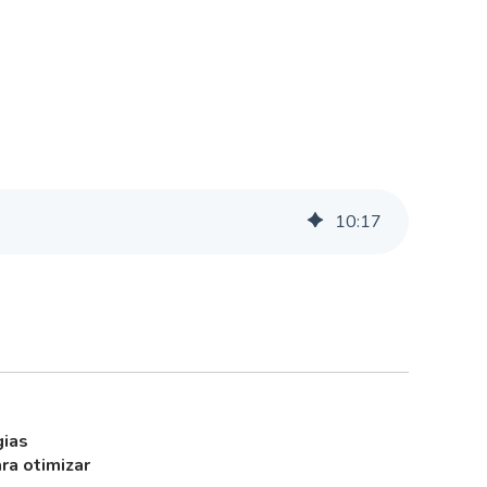
10
:
17
gias
ra otimizar