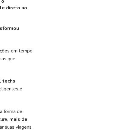
 o
le direto ao
nsformou
luções em tempo
reas que
l techs
eligentes e
a forma de
ture,
mais de
ar suas viagens.