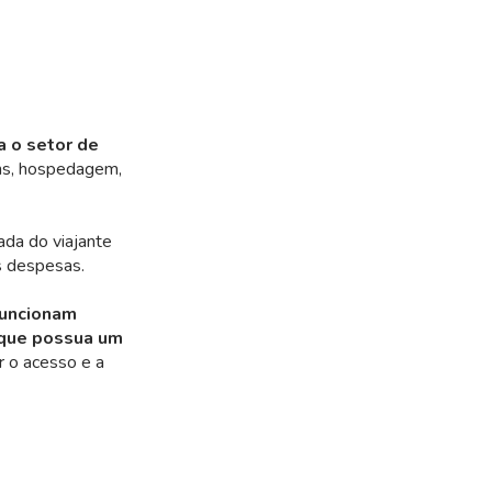
a o setor de
ens, hospedagem,
ada do viajante
s despesas.
funcionam
 que possua um
r o acesso e a