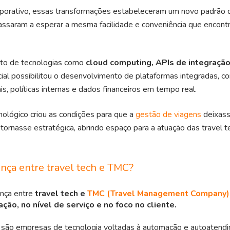
porativo, essas transformações estabeleceram um novo padrão d
assaram a esperar a mesma facilidade e conveniência que encon
to de tecnologias como
cloud computing, APIs de integração
cial
possibilitou o desenvolvimento de plataformas integradas, c
is, políticas internas e dados financeiros em tempo real.
ológico criou as condições para que a
gestão de viagens
deixass
 tornasse estratégica, abrindo espaço para a atuação das travel t
ença entre travel tech e TMC?
ença entre
travel tech
e
TMC (Travel Management Company)
ão, no nível de serviço e no foco no cliente
.
s são empresas de tecnologia voltadas à automação e autoatendi