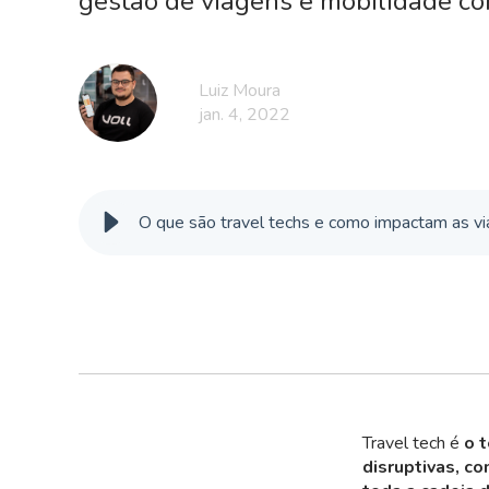
gestão de viagens e mobilidade cor
Luiz Moura
jan. 4, 2022
O que são travel techs e como impactam as vi
Travel tech é
o t
disruptivas, co