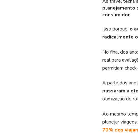
As travel techs 
planejamento d
consumidor.
Isso porque,
o a
radicalmente 
No final dos ano
real para avalia
permitiam check
A partir dos an
passaram a ofe
otimização de ro
Ao mesmo tempo,
planejar viagens
70% dos viajan