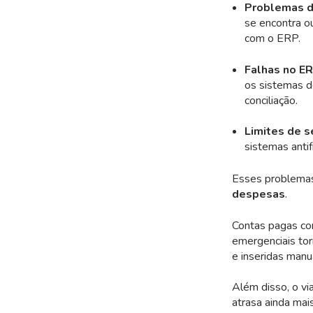
Problemas d
se encontra o
com o ERP.
Falhas no E
os sistemas d
conciliação.
Limites de s
sistemas anti
Esses problemas
despesas
.
Contas pagas com
emergenciais tor
e inseridas man
Além disso, o vi
atrasa ainda ma