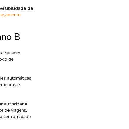
visibilidade de
anejamento
ano B
que causem
modo de
ções automáticas
eradoras e
 autorizar a
or de viagens,
a com agilidade.