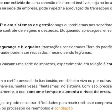
e conectividade:
uma conexão de internet instável, seja no loca
u na sede da empresa, pode impedir a aprovação de transações ou
RP e em sistemas de gestão:
bugs ou problemas nos servidor
e controle de viagens e despesas, bloqueando aprovações, emis
egurança e bloqueios:
transações consideradas “fora do padrã
fraude podem ser recusadas, mesmo sendo legítimas.
 causam uma série de impactos, especialmente em relação à
co
 o cartão pessoal do funcionário, em dinheiro vivo ou por outras
nam-se, muitas vezes, “fantasmas” no sistema. Com isso, precis
ualmente, o que
consome tempo e aumenta o risco de erros.
ajante pode encontrar dificuldades para reunir recibos e comprov
is os processos de reembolso e
conciliação
.