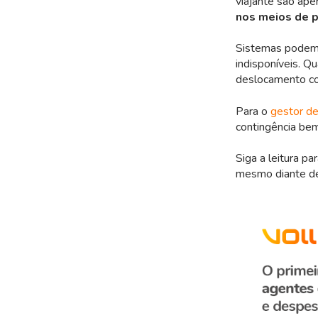
viajante são ap
nos meios de 
Sistemas podem 
indisponíveis. Q
deslocamento cor
Para o
gestor de
contingência be
Siga a leitura p
mesmo diante des