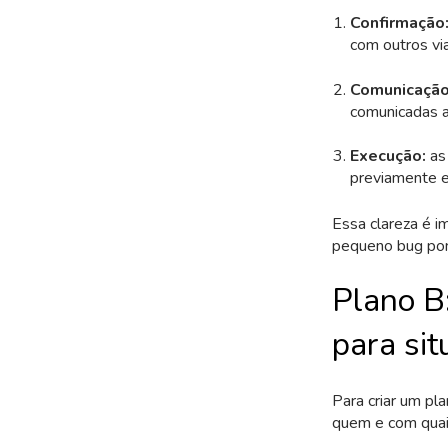
Confirmação
com outros via
Comunicaçã
comunicadas a
Execução:
as
previamente e
Essa clareza é i
pequeno bug pon
Plano B:
para si
Para criar um pla
quem e com quais