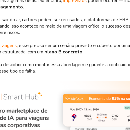
enas algumas delas. No entanto,
imprevistos
podem ocorrer — inc
pagamento.
sair do ar, cartões podem ser recusados, e plataformas de ERP
uando isso acontece no meio de uma viagem crítica, o sucesso de
re riscos.
 viagens
, esse precisa ser um cenário previsto e coberto por uma
m estruturada, com um
plano B concreto.
ara descobrir como montar essa abordagem e garantir a continuida
se tipo de falha.