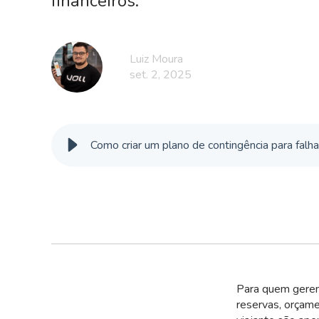
financeiros.
Luiz Moura
set. 2, 2025
Como criar um plano de contingência para fa
Para quem gerenc
reservas, orçam