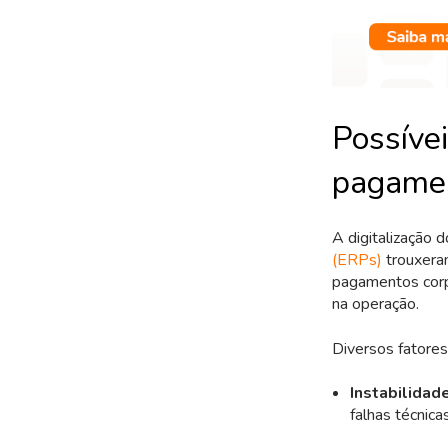
Possíve
pagamen
A digitalização
(ERPs)
trouxera
pagamentos corpo
na operação.
Diversos fatores
Instabilidad
falhas técnica