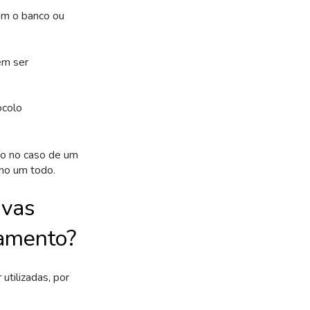
om o banco ou
em ser
ocolo
 no caso de um
mo um todo.
ivas
gamento?
utilizadas, por