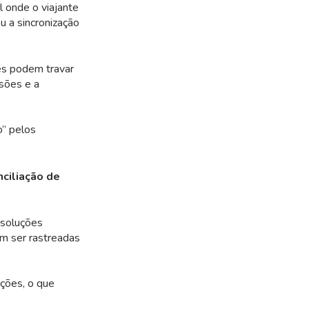
l onde o viajante
 a sincronização
es podem travar
sões e a
o” pelos
nciliação de
 soluções
am ser rastreadas
ações, o que