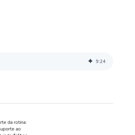
9
:
24
te da rotina:
suporte ao