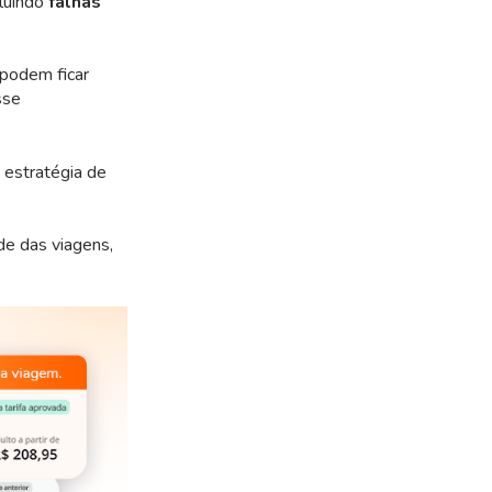
luindo
falhas
 podem ficar
sse
 estratégia de
de das viagens,