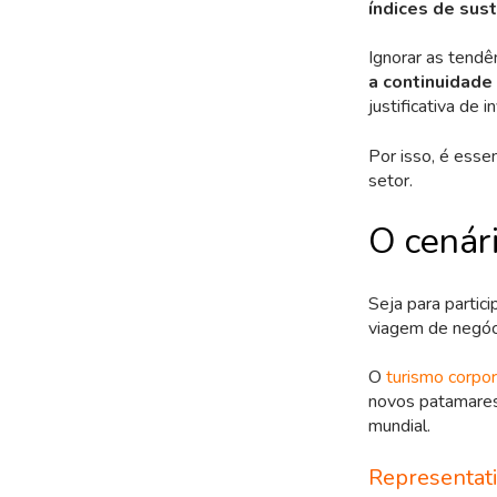
índices de sus
Ignorar as tendê
a continuidade
justificativa de 
Por isso, é esse
setor.
O cenár
Seja para partici
viagem de negóc
O
turismo corpor
novos patamares
mundial.
Representati