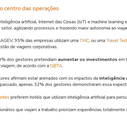
o centro das operações
eligência artificial, Internet das Coisas (IoT) e machine learning 
 setor, agilizando processos e trazendo maior autonomia ao viaja
AGEV, 95% das empresas utilizam uma
TMC
, ou uma
Travel Tec
estão de viagens corporativas.
9% dos gestores pretendiam
aumentar os investimentos
em t
 viagem, de acordo com a
GBTA
.
ores afirmam estar animados com os impactos da
inteligência a
o passado, apenas 32% dos gestores demonstraram essa expecta
antes
preferem hotéis que utilizam inteligência artificial para perso
nários que viajam a trabalho priorizam experiências totalmente 