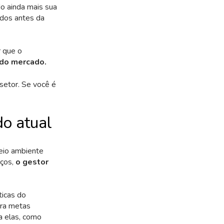
o ainda mais sua
ados antes da
r que o
 do mercado.
 setor. Se você é
do atual
meio ambiente
iços,
o gestor
ticas do
ara metas
a elas, como