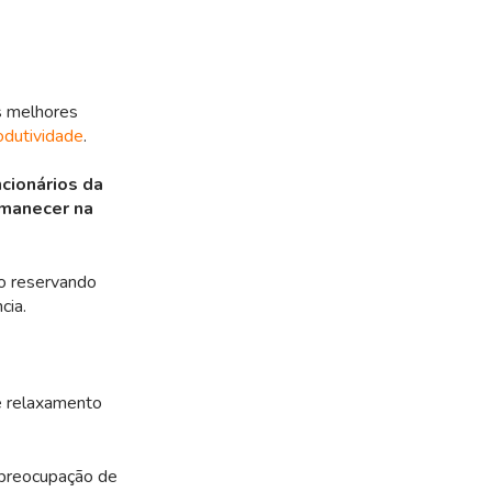
s melhores
odutividade
.
cionários da
rmanecer na
ão reservando
cia.
e relaxamento
 preocupação de