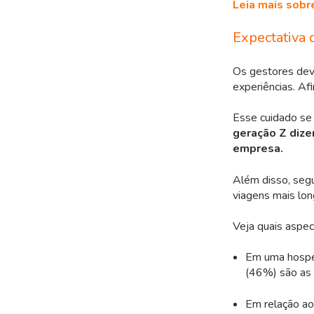
Leia mais sobr
Expectativa 
Os gestores deve
experiências. Af
Esse cuidado se
geração Z dize
empresa.
Além disso, segu
viagens mais lon
Veja quais aspec
Em uma hosped
(46%) são as 
Em relação ao