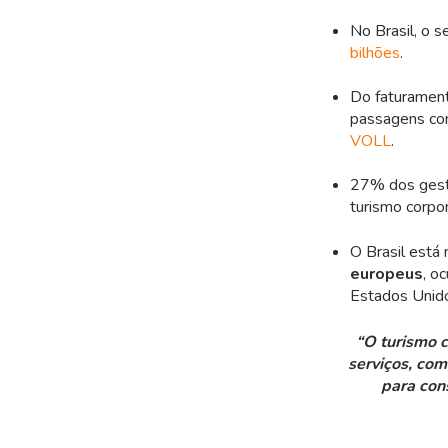
No Brasil, o s
bilhões
.
Do faturamen
passagens cor
VOLL
.
27% dos gesto
turismo corpo
O Brasil está
europeus
, o
Estados Unido
“O turismo 
serviços, com
para con