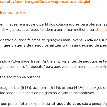
e a relação entre gestão de viagens e tecnologia!
dos viajantes
m mapear e analisar o perfil dos colaboradores para oferecer a
inal, viajantes satisfeitos tendem a performar melhor e ter
alta pr
 destaca quando falamos de gerações mais jovens:
76% dos fun
m que viagens de negócios influenciam sua decisão de pe
ndo a Advantage Travel Partnership, viajantes de negócios est
gas e com mais "propósito" para aproveitar ao máximo a experiên
tos são mais valorizados:
agem, bar (51%), academia (51%), piscina (48%) e serviços d
facilidades que mais empolgam os viajantes corporativos.
 que pode afetar a experiência,
atrasos de voos
são a principal