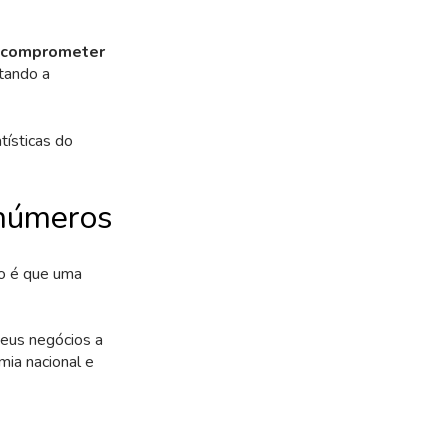
comprometer
ltando a
tísticas do
 números
ato é que uma
seus negócios a
ia nacional e