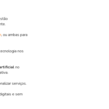
estão
nte.
h
, ou ambas para
ecnologia nos
rtificial
no
tiva.
nalizar serviços.
digitais e sem