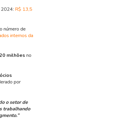
 2024:
R$ 13,5
 o número de
ados internos da
 20 milhões
no
ócios
iderado por
o o setor de
os trabalhando
egmento.”