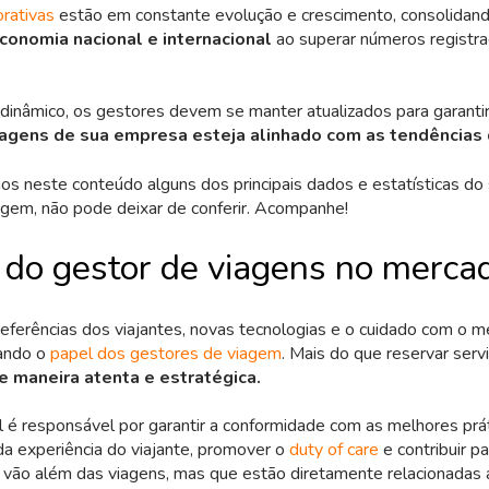
orativas
estão em constante evolução e crescimento, consolidand
economia nacional e internacional
ao superar números registr
inâmico, os gestores devem se manter atualizados para garanti
agens de sua empresa esteja alinhado com as tendências
mos neste conteúdo alguns dos principais dados e estatísticas do
gem, não pode deixar de conferir. Acompanhe!
 do gestor de viagens no merca
ferências dos viajantes, novas tecnologias e o cuidado com o 
ando o
papel dos gestores de viagem
. Mais do que reservar serv
e maneira atenta e estratégica.
l é responsável por garantir a conformidade com as melhores prá
da experiência do viajante, promover o
duty of care
e contribuir p
 vão além das viagens, mas que estão diretamente relacionadas 