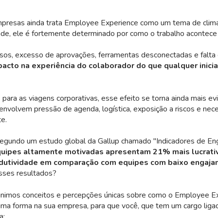
mpresas ainda trata Employee Experience como um tema de clima 
de, ele é fortemente determinado por como o trabalho acontece n
sos, excesso de aprovações, ferramentas desconectadas e falta 
acto na experiência do colaborador do que qualquer inicia
ara as viagens corporativas, esse efeito se torna ainda mais ev
nvolvem pressão de agenda, logística, exposição a riscos e nec
e.
 segundo um
estudo global da Gallup
chamado "Indicadores de En
uipes altamente motivadas apresentam 21% mais lucrativ
dutividade em comparação com equipes com baixo engaj
sses resultados?
eunimos conceitos e percepções únicas sobre como o Employee E
uma forma na sua empresa, para que você, que tem um cargo liga
a: