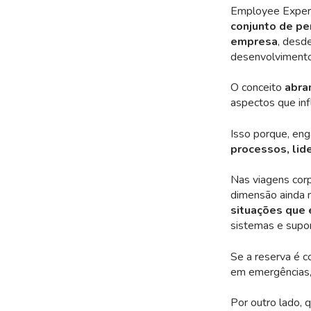
Employee Experie
conjunto de pe
empresa
, desd
desenvolvimento
O conceito
abra
aspectos que inf
Isso porque, en
processos, lide
Nas
viagens cor
dimensão ainda 
situações que
sistemas e supo
Se a reserva é c
em emergências
Por outro lado, 