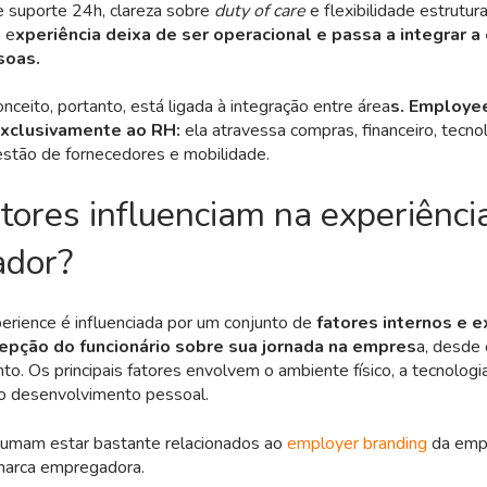
de suporte 24h, clareza sobre
duty of care
e flexibilidade estrutur
 e
xperiência deixa de ser operacional e passa a integrar a
soas.
nceito, portanto, está ligada à integração entre área
s. Employe
exclusivamente ao RH:
ela atravessa compras, financeiro, tecnol
estão de fornecedores e mobilidade.
tores influenciam na experiênci
ador?
rience é influenciada por um conjunto de
fatores internos e 
pção do funcionário sobre sua jornada na empres
a, desde
o. Os principais fatores envolvem o ambiente físico, a tecnologia
 o desenvolvimento pessoal.
tumam estar bastante relacionados ao
employer branding
da empr
marca empregadora.