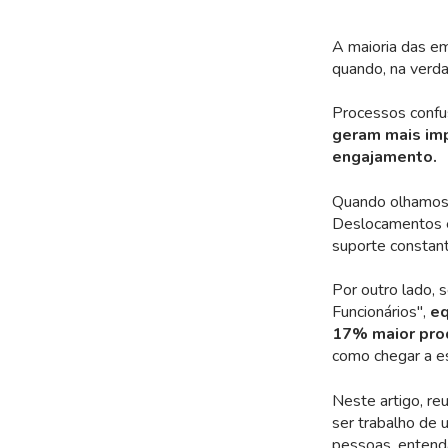
A maioria das e
quando, na verda
Processos confu
geram mais imp
engajamento.
Quando olhamos p
Deslocamentos e
suporte constant
Por outro lado,
Funcionários",
eq
17% maior pro
como chegar a e
Neste artigo, r
ser trabalho de 
pessoas, entend