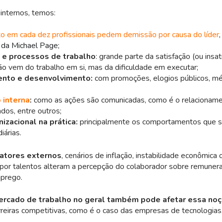
 internos, temos:
to em cada dez profissionais pedem demissão por causa do líder
da Michael Page;
 e processos de trabalho
: grande parte da satisfação (ou insat
ão vem do trabalho em si, mas da dificuldade em executar;
nto e desenvolvimento:
com promoções, elogios públicos, mé
 interna
:
como as ações são comunicadas, como é o relacioname
ados, entre outros;
nizacional na prática:
principalmente os comportamentos que s
iárias.
atores externos
, cenários de inflação, instabilidade econômica 
por talentos alteram a percepção do colaborador sobre remunera
prego.
rcado de trabalho no geral também pode afetar essa no
rreiras competitivas, como é o caso das empresas de tecnologias