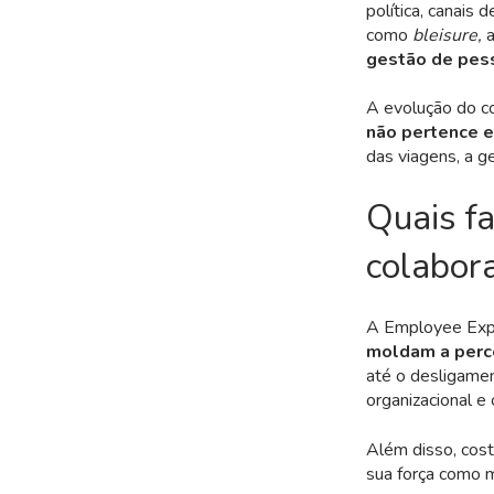
política, canais 
como
bleisure,
a
gestão de pes
A evolução do co
não pertence 
das viagens, a g
Quais fa
colabor
A Employee Expe
moldam a perce
até o desligament
organizacional e
Além disso, cos
sua força como 