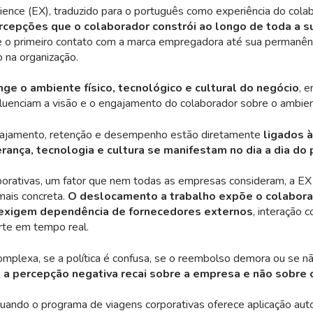
nce (EX), traduzido para o português como experiência do colab
rcepções que o colaborador constrói ao longo de toda a s
e o primeiro contato com a marca empregadora até sua permanên
 na organização.
nge o ambiente físico, tecnológico e cultural do negócio
, 
luenciam a visão e o engajamento do colaborador sobre o ambien
gajamento, retenção e desempenho estão diretamente
ligados 
rança, tecnologia e cultura se manifestam no dia a dia do p
porativas
, um fator que nem todas as empresas consideram, a E
mais concreta.
O deslocamento a trabalho expõe o colabora
 exigem dependência de fornecedores externos
, interação 
rte em tempo real.
omplexa, se a política é confusa, se o reembolso demora ou se nã
,
a percepção negativa recai sobre a empresa e não sobre 
quando o programa de viagens corporativas oferece aplicação aut