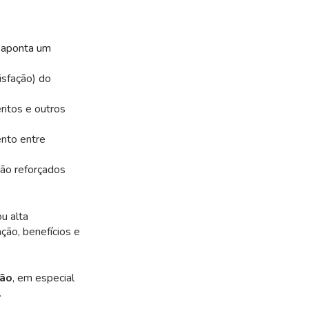
, aponta um
isfação) do
ritos e outros
nto entre
ão reforçados
ou alta
ção, benefícios e
ção
, em especial
.