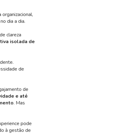
organizacional,
o dia a dia.
de clareza
tiva isolada de
idente.
essidade de
gajamento de
idade e até
amento
.
Mas
xperience pode
do à gestão de