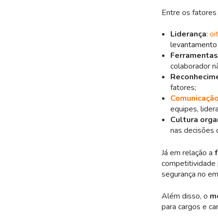
Entre os fatores
Liderança
:
oi
levantamento 
Ferramentas
colaborador n
Reconhecime
fatores;
Comunicação
equipes, lider
Cultura orga
nas decisões d
Já em relação a
f
competitividade 
segurança no em
Além disso, o
me
para cargos e ca