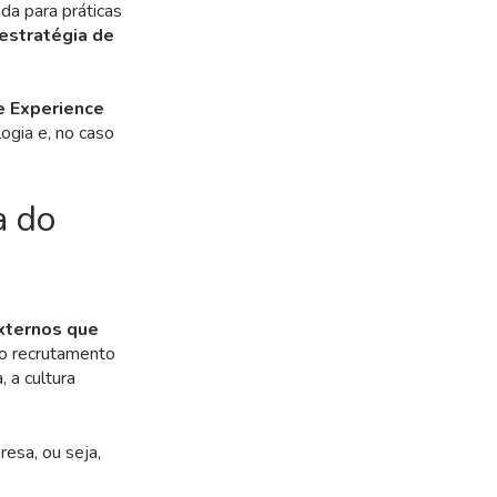
ada para práticas
 estratégia de
e Experience
ogia e, no caso
a do
externos que
 o recrutamento
, a cultura
esa, ou seja,