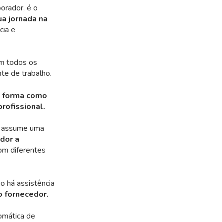
orador, é o
ua jornada na
cia e
em todos os
te de trabalho.
à forma como
rofissional.
X assume uma
dor a
com diferentes
o há assistência
o fornecedor.
omática de