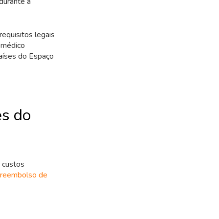
durante a
requisitos legais
 médico
países do Espaço
es do
e custos
reembolso de