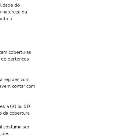
ilidade do
a natureza da
anto o
icam coberturas
o de pertences
a regiões com
devem contar com
res a 60 ou 90
 da cobertura.
l costuma ser
ções.