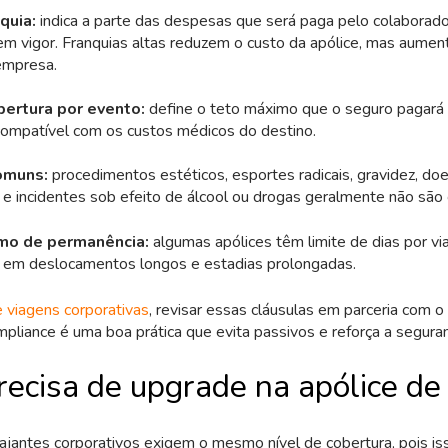
quia:
indica a parte das despesas que será paga pelo colaborado
em vigor. Franquias altas reduzem o custo da apólice, mas aumen
 empresa.
bertura por evento:
define o teto máximo que o seguro pagará e
ompatível com os custos médicos do destino.
omuns:
procedimentos estéticos, esportes radicais, gravidez, do
 e incidentes sob efeito de álcool ou drogas geralmente não são 
o de permanência:
algumas apólices têm limite de dias por v
 em deslocamentos longos e estadias prolongadas.
 viagens corporativas
, revisar essas cláusulas em parceria com 
ompliance é uma boa prática que evita passivos e reforça a segura
ecisa de upgrade na apólice de
jantes corporativos exigem o mesmo nível de cobertura, pois is