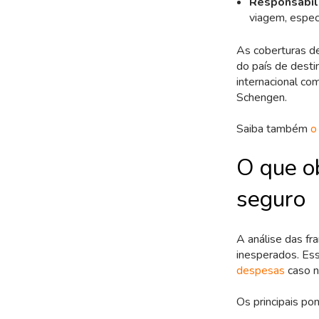
Responsabili
viagem, espec
As coberturas de
do país de dest
internacional c
Schengen.
Saiba também
o
O que o
seguro
A análise das fr
inesperados. Es
despesas
caso n
Os principais po