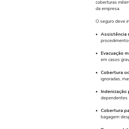
coberturas míni
da empresa.
O seguro deve in
Assistência 
procedimento
Evacuação mé
em casos grav
Cobertura od
ignoradas, ma
Indenização 
dependentes 
Cobertura p
bagagem desp