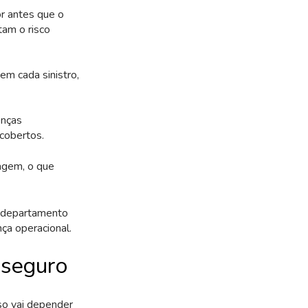
r antes que o
tam o risco
m cada sinistro,
enças
cobertos.
iagem, o que
o departamento
nça operacional.
 seguro
so vai depender