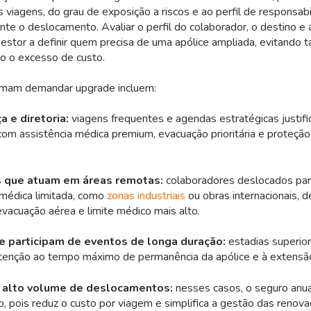
s viagens, do grau de exposição a riscos e ao perfil de responsab
nte o deslocamento. Avaliar o perfil do colaborador, o destino e 
estor a definir quem precisa de uma apólice ampliada, evitando t
o o excesso de custo.
umam demandar upgrade incluem:
a e diretoria:
viagens frequentes e agendas estratégicas justif
com assistência médica premium, evacuação prioritária e proteçã
s que atuam em áreas remotas:
colaboradores deslocados par
 médica limitada, como
zonas industriais
ou obras internacionais, 
vacuação aérea e limite médico mais alto.
e participam de eventos de longa duração:
estadias superio
tenção ao tempo máximo de permanência da apólice e à extensão
 alto volume de deslocamentos:
nesses casos, o seguro anua
, pois reduz o custo por viagem e simplifica a gestão das renova