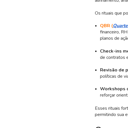
alinhamento, aná
Os rituais que p
QBR (
Quarte
financeiro, RH
planos de açã
Check-ins m
de contratos 
Revisão de p
políticas de 
Workshops d
reforçar orie
Esses rituais fo
permitindo sua e