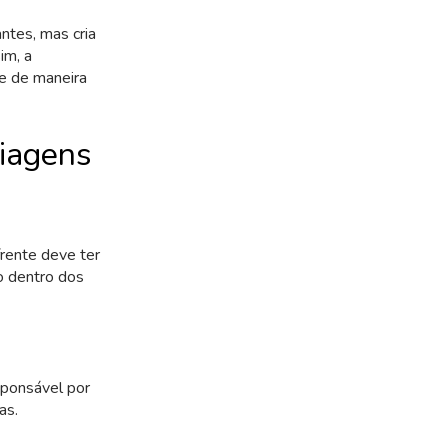
ntes, mas cria
im, a
e de maneira
iagens
frente deve ter
o dentro dos
sponsável por
as.