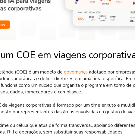
 um COE em viagens corporativ
elência (COE) é um modelo de
governança
adotado por empresas
dronizar práticas e definir diretrizes em uma área específica. Em
e funciona como um núcleo que organiza o programa em torno de q
essos, dados, fornecedores e compliance.
de viagens corporativas é formado por um time enxuto e multidis
osto por representantes das áreas envolvidas na gestão de via
 time ou célula que atua de forma transversal, apoiando diferente
ras, RH e operações, sem substituir suas responsabilidades.