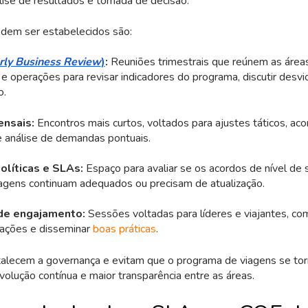
lise de resultados e tomada de decisão.
odem ser estabelecidos são:
rly Business Review
)
:
Reuniões trimestrais que reúnem as área
 e operações para revisar indicadores do programa, discutir desvio
o.
ensais:
Encontros mais curtos, voltados para ajustes táticos, 
e análise de demandas pontuais.
olíticas e SLAs:
Espaço para avaliar se os acordos de nível de s
viagens continuam adequados ou precisam de atualização.
e engajamento:
Sessões voltadas para líderes e viajantes, co
ntações e disseminar
boas práticas
.
rtalecem a governança e evitam que o programa de viagens se tor
volução contínua e maior transparência entre as áreas.