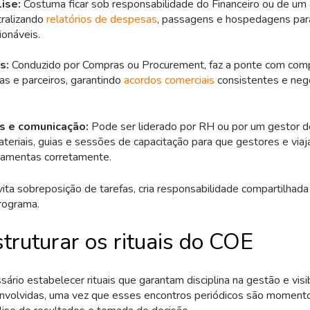
ise:
Costuma ficar sob responsabilidade do Financeiro ou de um 
tralizando
relatórios de despesas
, passagens e hospedagens par
ionáveis.
s:
Conduzido por Compras ou Procurement, faz a ponte com comp
as e parceiros, garantindo
acordos comerciais
consistentes e neg
s e comunicação:
Pode ser liderado por RH ou por um gestor 
eriais, guias e sessões de capacitação para que gestores e viaja
rramentas corretamente.
ta sobreposição de tarefas, cria responsabilidade compartilhada 
rograma.
truturar os rituais do COE
rio estabelecer rituais que garantam disciplina na gestão e visi
envolvidas, uma vez que esses encontros periódicos são moment