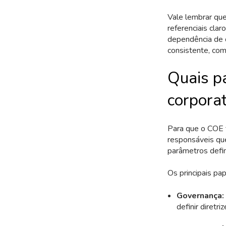
Vale lembrar que
referenciais cla
dependência de 
consistente, com
Quais p
corporat
Para que o COE f
responsáveis qu
parâmetros defi
Os principais p
Governança:
definir diretr