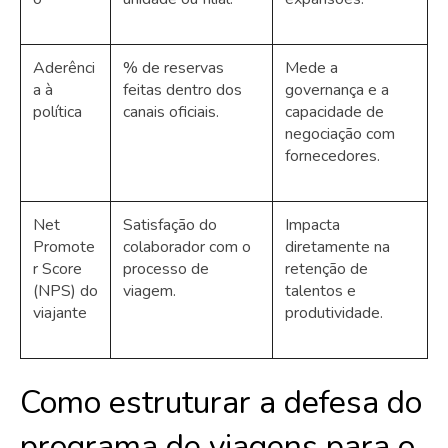
Aderênci
% de reservas
Mede a
a à
feitas dentro dos
governança e a
política
canais oficiais.
capacidade de
negociação com
fornecedores.
Net
Satisfação do
Impacta
Promote
colaborador com o
diretamente na
r Score
processo de
retenção de
(NPS) do
viagem.
talentos e
viajante
produtividade.
Como estruturar a defesa do
programa de viagens para o