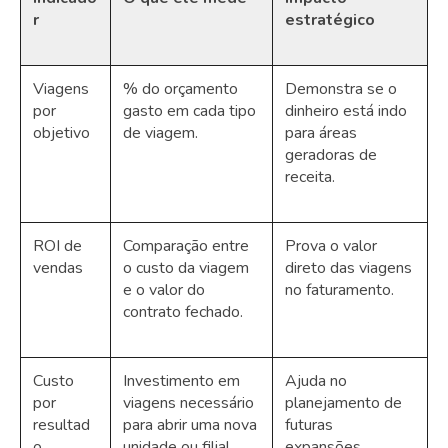
r
estratégico
Viagens
% do orçamento
Demonstra se o
por
gasto em cada tipo
dinheiro está indo
objetivo
de viagem.
para áreas
geradoras de
receita.
ROI de
Comparação entre
Prova o valor
vendas
o custo da viagem
direto das viagens
e o valor do
no faturamento.
contrato fechado.
Custo
Investimento em
Ajuda no
por
viagens necessário
planejamento de
resultad
para abrir uma nova
futuras
o
unidade ou filial.
expansões.